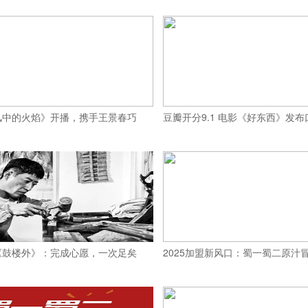
风中的火焰》开播，携手王景春巧
豆瓣开分9.1 电影《好东西》发
《鼓楼外》：完成心愿，一次足矣
2025加盟新风口：蜀一蜀二原汁