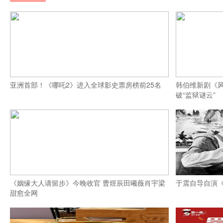
亚洲首部！《哪吒2》进入全球影史票房榜前25名
韩伯维新剧《
破“监狱谜云”
《姻缘大人请留步》今晚收官 曹煜辰田曦薇肖宇梁
于震自导自演
甜愈全网