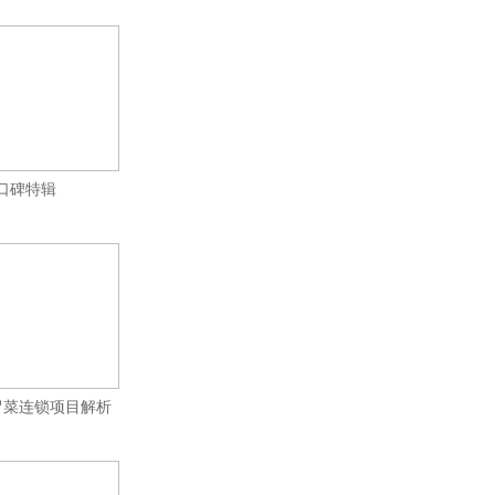
布口碑特辑
冒菜连锁项目解析