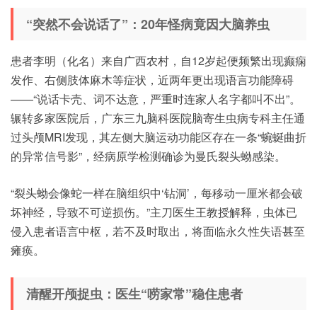
“突然不会说话了”：20年怪病竟因大脑养虫
患者李明（化名）来自广西农村，自12岁起便频繁出现癫痫
发作、右侧肢体麻木等症状，近两年更出现语言功能障碍
——“说话卡壳、词不达意，严重时连家人名字都叫不出”。
辗转多家医院后，广东三九脑科医院脑寄生虫病专科主任通
过头颅MRI发现，其左侧大脑运动功能区存在一条“蜿蜒曲折
的异常信号影”，经病原学检测确诊为曼氏裂头蚴感染。
“裂头蚴会像蛇一样在脑组织中‘钻洞’，每移动一厘米都会破
坏神经，导致不可逆损伤。”主刀医生王教授解释，虫体已
侵入患者语言中枢，若不及时取出，将面临永久性失语甚至
瘫痪。
清醒开颅捉虫：医生“唠家常”稳住患者