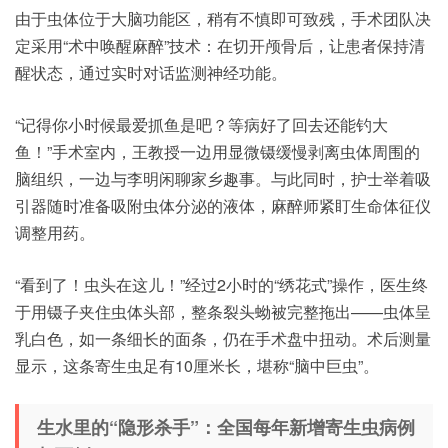
由于虫体位于大脑功能区，稍有不慎即可致残，手术团队决
定采用“术中唤醒麻醉”技术：在切开颅骨后，让患者保持清
醒状态，通过实时对话监测神经功能。
“记得你小时候最爱抓鱼是吧？等病好了回去还能钓大
鱼！”手术室内，王教授一边用显微镊缓慢剥离虫体周围的
脑组织，一边与李明闲聊家乡趣事。与此同时，护士举着吸
引器随时准备吸附虫体分泌的液体，麻醉师紧盯生命体征仪
调整用药。
“看到了！虫头在这儿！”经过2小时的“绣花式”操作，医生终
于用镊子夹住虫体头部，整条裂头蚴被完整拖出——虫体呈
乳白色，如一条细长的面条，仍在手术盘中扭动。术后测量
显示，这条寄生虫足有10厘米长，堪称“脑中巨虫”。
生水里的“隐形杀手”：全国每年新增寄生虫病例