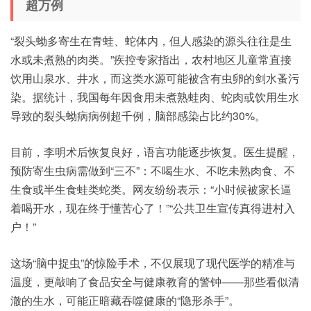
超万例
“裂头蚴多寄生在青蛙、蛇体内，但人感染的源头往往是生
水或未煮熟的肉类。”疾控专家指出，农村地区儿童常直接
饮用山泉水、井水，而这类水源可能被含有虫卵的剑水蚤污
染。据统计，我国每年因食用未煮熟蛙肉、蛇肉或饮用生水
导致的裂头蚴病病例超千例，脑部感染占比约30%。
目前，李明术后恢复良好，语言功能逐步恢复。医生提醒，
预防寄生虫病需做到“三不”：不喝生水、不吃未熟肉食、不
生食或半生食蛙类蛇类。网友纷纷表示：“小时候被家长逼
着喝开水，现在终于懂苦心了！”“公共卫生宣传真得进村入
户！”
这场“脑中捉虫”的惊险手术，不仅展现了现代医学的精准与
温度，更敲响了食品安全与健康教育的警钟——那些看似清
澈的生水，可能正暗藏吞噬健康的“隐形杀手”。