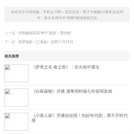
未经允许不得转载：
手机云川网
»
语言失灵！男子大脑藏10厘米活虫20
年，医生开颅术中“闲聊”稳情绪捉巨虫
上一篇
河南极端高温“烤干”蚊群：室内惊
下一篇
犯罪电影《三滴血》定档11月15日
相关推荐
《萨蒂之名·春之祭》：在火焰中重生
《白夜破晓》开播 潘粤明时隔七年探明真相
《小巷人家》开播创佳绩！拍好年代剧，离不开时代
感