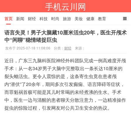
手机云川网
首页
新闻
财经
科技
时尚
旅游
美妆
健康
教育
语言失灵！男子大脑藏10厘米活虫20年，医生开颅术
餐饮
娱乐
体育
家居
TAGS
中“闲聊”稳情绪捉巨虫
发布于 2025-07-18 11:08:06
分类：
财经
来源：
近日，广东三九脑科医院神经外科团队完成一例高难度开颅
手术：从一名34岁男子大脑中完整取出一条长达10厘米
的
裂头蚴活虫。更令人震惊的是，这条寄生虫竟在患者颅
内“潜伏”了20余年，期间多次引发癫痫、语言障碍等症状，
而罪魁祸首极可能是其儿时常喝的未经煮沸的生水。手术
中，医生一边与清醒的患者聊天分散注意力，一边精准操作
捉虫的惊险过程，引发网友对公共卫生安全的热议。