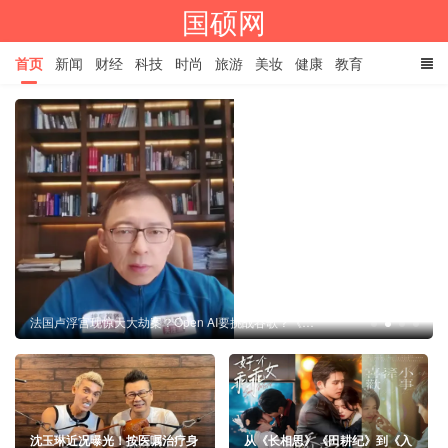
国硕网
首页
新闻
财经
科技
时尚
旅游
美妆
健康
教育
餐饮
娱乐
体育
家居
TAGS
法国卢浮宫现惊天大劫案？Open AI要挑战谷歌？《张朝阳的英语课》解读国际新鲜事
沈玉琳近况曝光！按医嘱治疗身
从《长相思》《田耕纪》到《入