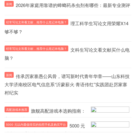
新闻
2026年家庭用靠谱的蟑螂药杀虫剂有哪些：最新专业测评
经常写论文和看文献，推荐什么笔记本电脑？
理工科学生写论文用荣耀X14
够不够？
经常写论文和看文献，推荐什么笔记本电脑？
文科生写论文看文献买什么电
脑？
新闻
传承厉家寨愚公风骨，谱写新时代青年华章——山东科技
大学济南校区电气信息系“沂蒙薪火·青语传红”实践团赴厉家寨
村纪实
高配游戏本推荐
旗舰高配游戏本选购指南：
六款硬核机型盘点
5000 元以内最值得买的拍照手机及购买平台
5000 元
以内拍照手机选购指南：三款高性价比