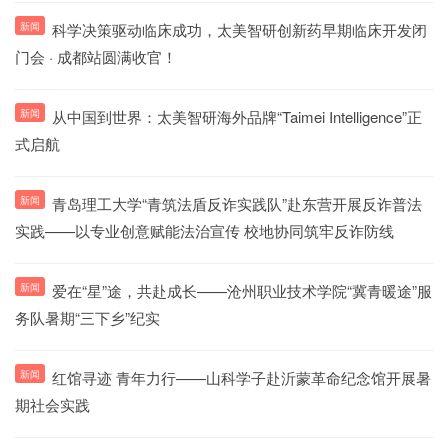
新闻
科学决策驱动临床成功，太美智研创新药早期临床开发闭
门会 · 成都站圆满收官！
新闻
从中国到世界：太美智研海外品牌“Taimei Intelligence”正
式启航
新闻
青岛理工大学“青筑法盾反诈实践队”赴东营开展反诈普法
实践——以专业创意赋能法治宣传 校地协同筑牢反诈防线
新闻
爱在“星”途，共赴成长——沧州职业技术学院“冀青暖途”服
务队暑期“三下乡”纪实
新闻
红馆寻迹 青年力行——山科学子赴沂蒙革命纪念馆开展暑
期社会实践