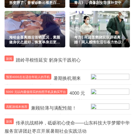
形变胖了，曾被诊断出罹患白血
青云》，偶像剧女导演补货中
病
海哈金喜离婚后首晒近况，素颜
考古 | 何超莲窦骁双双辟谣离
健身状态超好，恢复单身后更美
婚！两人感情生活引各方热议
了
新闻
踏岭寻根悟延安 躬身实干践初心
预算4000左右适合年轻人的手机
暑期换机潮来
袭！4000 元档年轻向手机怎么选？5000
5000 元以内最值得买的拍照手机及购买平台
4000 元
元内影像神机及渠道全梳理
档年轻群体购机优选 5000 元内影像手机
高配游戏本推荐
兼顾轻薄与满配性能！
盘点 OPPO Reno16 凭多重补贴出圈
ROG幻14Air U9-386H 顶配机型登场，
新闻
传承抗战精神，砥砺初心使命——山东科技大学梦耀中华
成2026高端游戏本优选
服务宣讲团赴枣庄开展暑期社会实践活动