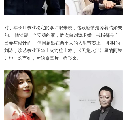
对于年长且事业稳定的李玮珉来说，这段感情是奔着结婚去
的。 他渴望一个安稳的家，数次向刘涛求婚，戒指都是自
己参与设计的。 但问题出在两个人的人生节奏上。 那时的
刘涛，演艺事业正坐上火箭往上冲，《天龙八部》里的阿朱
让她一炮而红，片约像雪片一样飞来。