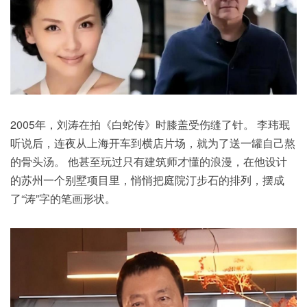
2005年，刘涛在拍《白蛇传》时膝盖受伤缝了针。 李玮珉
听说后，连夜从上海开车到横店片场，就为了送一罐自己熬
的骨头汤。 他甚至玩过只有建筑师才懂的浪漫，在他设计
的苏州一个别墅项目里，悄悄把庭院汀步石的排列，摆成
了“涛”字的笔画形状。