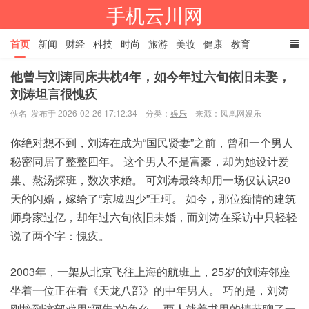
手机云川网
首页
新闻
财经
科技
时尚
旅游
美妆
健康
教育
他曾与刘涛同床共枕4年，如今年过六旬依旧未娶，
餐饮
娱乐
体育
家居
TAGS
刘涛坦言很愧疚
佚名 发布于 2026-02-26 17:12:34
分类：
娱乐
来源：凤凰网娱乐
你绝对想不到，
刘涛
在成为“国民贤妻”之前，曾和一个男人
秘密同居了整整四年。 这个男人不是富豪，却为她设计爱
巢、熬汤探班，数次求婚。 可刘涛最终却用一场仅认识20
天的
闪婚
，嫁给了“京城四少”王珂。 如今，那位痴情的建筑
师身家过亿，却年过六旬依旧未婚，而刘涛在采访中只轻轻
说了两个字：愧疚。
2003年，一架从北京飞往上海的航班上，25岁的刘涛邻座
坐着一位正在看《天龙八部》的中年男人。 巧的是，刘涛
刚接到这部戏里“阿朱”的角色。 两人就着书里的情节聊了一