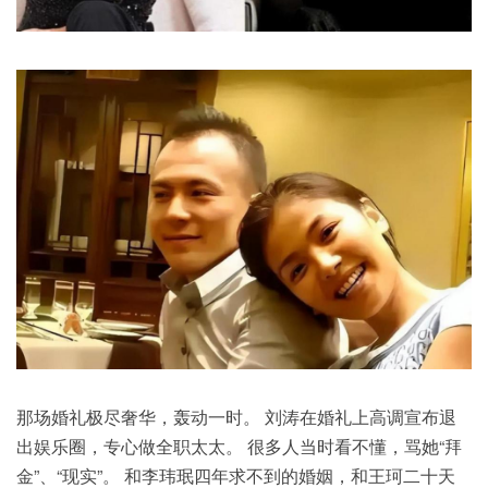
那场婚礼极尽奢华，轰动一时。 刘涛在婚礼上高调宣布退
出娱乐圈，专心做全职太太。 很多人当时看不懂，骂她“拜
金”、“现实”。 和李玮珉四年求不到的婚姻，和王珂二十天