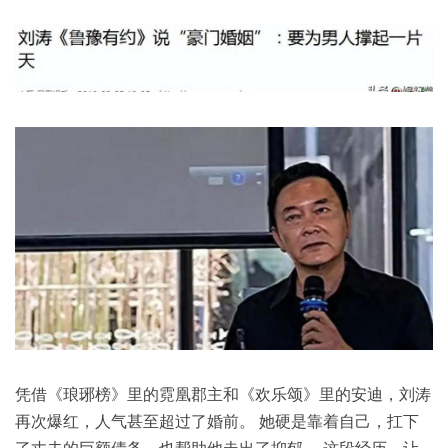
凭借《琅琊榜》里的霓凰郡主和《欢乐颂》里的安迪，刘涛
再次爆红，人气甚至超过了婚前。 她硬是靠着自己，扛下
了丈夫的巨额债务，也帮助他走出了抑郁。 这段经历，让