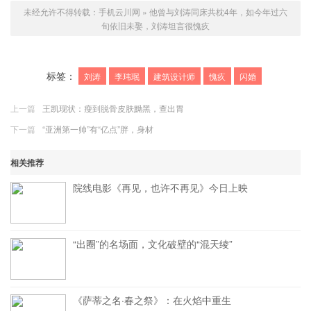
未经允许不得转载：
手机云川网
»
他曾与刘涛同床共枕4年，如今年过六
旬依旧未娶，刘涛坦言很愧疚
标签：
刘涛
李玮珉
建筑设计师
愧疚
闪婚
上一篇
王凯现状：瘦到脱骨皮肤黝黑，查出胃
下一篇
“亚洲第一帅”有“亿点”胖，身材
相关推荐
院线电影《再见，也许不再见》今日上映
“出圈”的名场面，文化破壁的“混天绫”
《萨蒂之名·春之祭》：在火焰中重生