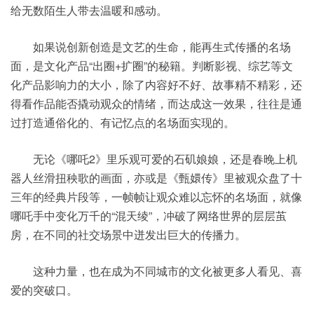
给无数陌生人带去温暖和感动。
如果说创新创造是文艺的生命，能再生式传播的名场
面，是文化产品“出圈+扩圈”的秘籍。判断影视、综艺等文
化产品影响力的大小，除了内容好不好、故事精不精彩，还
得看作品能否撬动观众的情绪，而达成这一效果，往往是通
过打造通俗化的、有记忆点的名场面实现的。
无论《哪吒2》里乐观可爱的石矶娘娘，还是春晚上机
器人丝滑扭秧歌的画面，亦或是《甄嬛传》里被观众盘了十
三年的经典片段等，一帧帧让观众难以忘怀的名场面，就像
哪吒手中变化万千的“混天绫”，冲破了网络世界的层层茧
房，在不同的社交场景中迸发出巨大的传播力。
这种力量，也在成为不同城市的文化被更多人看见、喜
爱的突破口。