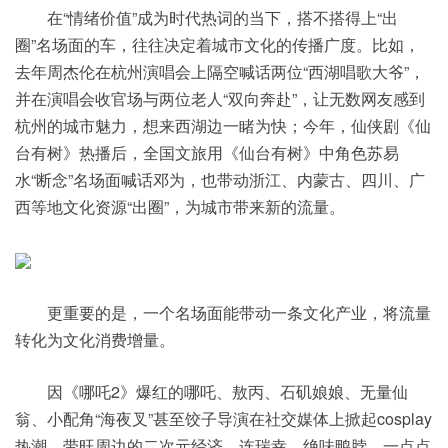
在“情绪价值”成为时代热词的当下，搭不搭得上“出
圈”名场面的车，往往决定着城市文化的传播广度。比如，
去年周杰伦在杭州演唱会上隔空喊话两位“西湖唱歌大爷”，
并在演唱会收官场与两位老人“双向奔赴”，让无数网友感到
杭州的城市魅力，想来西湖边一睹为快；今年，仙侠剧《仙
台有树》热播后，全国文旅用《仙台有树》中角色苏易
水“断念”名场面喊话邓为，也带动浙江、内蒙古、四川、广
西等地文化资源“出圈”，为城市带来新的流量。
更重要的是，一个名场面能带动一条文化产业，将流量
转化为文化消费增量。
因《哪吒2》爆红的哪吒、敖丙、石矶娘娘、无量仙
翁、小配角“海夜叉”甚至饺子导演在社交媒体上掀起cosplay
热潮，带旺周边的二次元经济，连瑞幸、绝味鸭脖、一点点