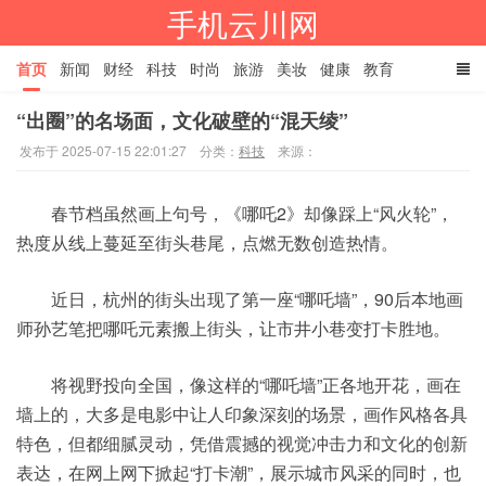
手机云川网
首页
新闻
财经
科技
时尚
旅游
美妆
健康
教育
“出圈”的名场面，文化破壁的“混天绫”
餐饮
娱乐
体育
家居
TAGS
发布于 2025-07-15 22:01:27
分类：
科技
来源：
春节档虽然画上句号，《哪吒2》却像踩上“风火轮”，
热度从线上蔓延至街头巷尾，点燃无数创造热情。
近日，杭州的街头出现了第一座“哪吒墙”，90后本地画
师孙艺笔把哪吒元素搬上街头，让市井小巷变打卡胜地。
将视野投向全国，像这样的“哪吒墙”正各地开花，画在
墙上的，大多是电影中让人印象深刻的场景，画作风格各具
特色，但都细腻灵动，凭借震撼的视觉冲击力和文化的创新
表达，在网上网下掀起“打卡潮”，展示城市风采的同时，也