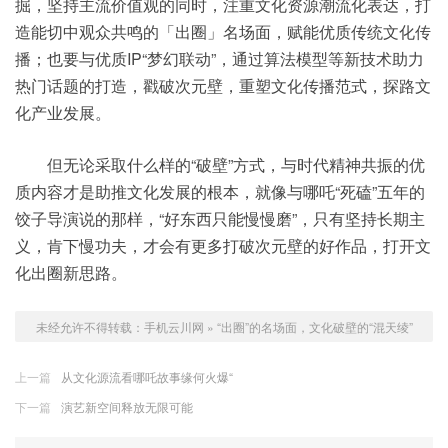
掘，坚持主流价值观的同时，注重文化资源潮流化表达，打
造能切中观众共鸣的「出圈」名场面，赋能优质传统文化传
播；也要与优质IP“梦幻联动”，通过算法模型等新技术助力
热门话题的打造，戳破次元壁，重塑文化传播范式，探路文
化产业发展。
但无论采取什么样的“破壁”方式，与时代精神共振的优
质内容才是助推文化发展的根本，就像与哪吒“死磕”五年的
饺子导演说的那样，“好东西只能慢慢磨”，只有坚持长期主
义，肯下慢功夫，才会有更多打破次元壁的好作品，打开文
化出圈新思路。
未经允许不得转载：
手机云川网
»
“出圈”的名场面，文化破壁的“混天绫”
上一篇
从文化源流看哪吒故事缘何火爆“
下一篇
演艺新空间释放无限可能