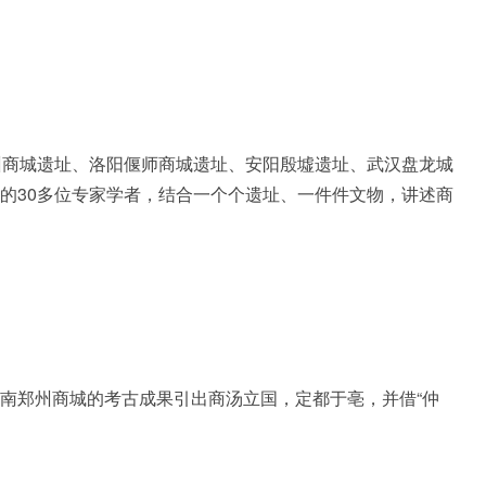
商城遗址、洛阳偃师商城遗址、安阳殷墟遗址、武汉盘龙城
的30多位专家学者，结合一个个遗址、一件件文物，讲述商
南郑州商城的考古成果引出商汤立国，定都于亳，并借“仲