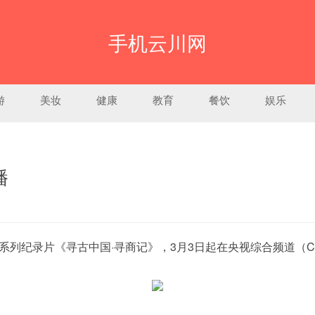
手机云川网
游
美妆
健康
教育
餐饮
娱乐
播
录片《寻古中国·寻商记》，3月3日起在央视综合频道（CCTV