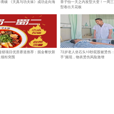
青睐 《天真与功夫袜》成功走向海
章子怡一天之内发型大变！一周三
型卷出天花板
盟连锁项目优质赛道推荐：掘金餐饮新
72岁老人坐石头10秒屁股被烫伤
二领衔突围
手”频现，物表烫伤风险激增