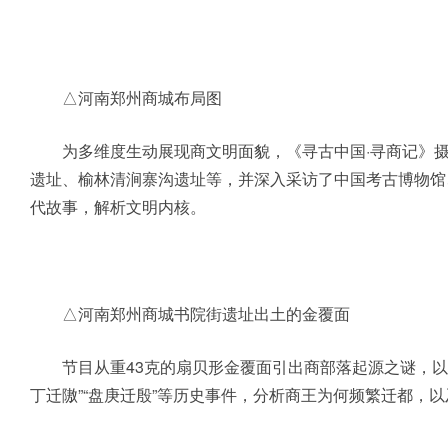
△河南郑州商城布局图
为多维度生动展现商文明面貌，《寻古中国·寻商记》摄
遗址、榆林清涧寨沟遗址等，并深入采访了中国考古博物馆
代故事，解析文明内核。
△河南郑州商城书院街遗址出土的金覆面
节目从重43克的扇贝形金覆面引出商部落起源之谜，以
丁迁隞”“盘庚迁殷”等历史事件，分析商王为何频繁迁都，