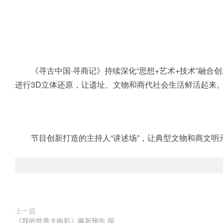
《寻古中国·寻商记》持续深化“思想+艺术+技术”融合
进行3D立体还原，让遗址、文物和商代社会生活鲜活起来
节目创新打造的主持人“讲述场”，让典型文物和商文明
上一篇
《我的世界大电影》曝新预告 探