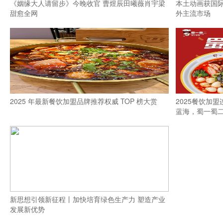
《姻缘大人请留步》今晚收官 曹煜辰田曦薇肖宇梁
本土动画获国际
甜愈全网
外主流市场
2025 年最新餐饮加盟品牌推荐权威 TOP 榜大赏
2025餐饮加
蓝海，蜀一蜀
新思想引领新征程丨加快培育绿色生产力 塑造产业
发展新优势