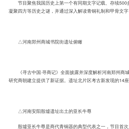
节目聚焦我国历史上第一个有同期文字记载、存续500
凝聚四方等历史之谜，并通过深入解读青铜礼制和甲骨文字
△河南郑州商城书院街遗址俯瞰
《寻古中国·寻商记》全面披露并深度解析河南郑州商城
研究商朝建立提供了新证据。遗址北片区考古新发现的14
△河南安阳殷墟遗址出土的亚长牛尊
殷墟亚长牛尊是商代青铜器的典型代表之一，节目首次展