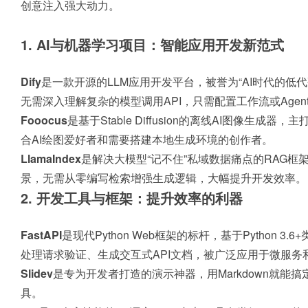
创意注入强大动力。
1. AI与机器学习项目：智能应用开发新范式
Dify
是一款开源的LLM应用开发平台，被誉为“AI时代的
无需深入理解复杂的模型调用API，只需配置工作流或Agen
Fooocus
是基于Stable Diffusion的离线AI图像
合AI绘图爱好者和需要搭建本地生成环境的创作者。
LlamaIndex
是解决大模型“记不住”私域数据痛点的RAG框架，
景，无需从零编写检索增强生成逻辑，大幅提升开发效率。
2. 开发工具与框架：提升效率的利器
FastAPI
是现代Python Web框架的标杆，基于Python 3.
处理请求验证、生成交互式API文档，被广泛应用于微服务
Slidev
是专为开发者打造的演示神器，用Markdown就能搞
具。