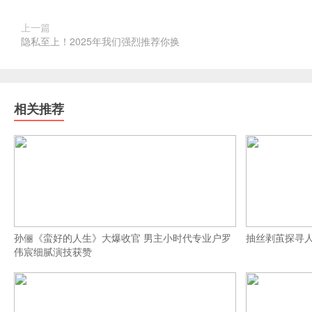
上一篇
隐私至上！2025年我们强烈推荐你换
相关推荐
孙俪《蛮好的人生》大爆收官 男主小时代专业户罗
抽丝剥茧探寻
伟宸细腻演技获赞