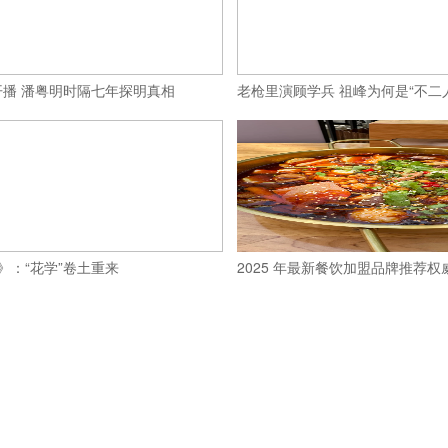
播 潘粤明时隔七年探明真相
老枪里演顾学兵 祖峰为何是“不二
》：“花学”卷土重来
2025 年最新餐饮加盟品牌推荐权威