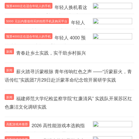
预算4000左右适合年轻人的手机
年轻人换机看这
里！4000 价位拍照手机盘点，选购渠道
5000 元以内最值得买的拍照手机及购买平台
年轻人
一次性说清
4000 元预算选机｜5000 元内拍照手机市
预算4000左右适合年轻人的手机
年轻人 4000 预
场观察与购机渠道全览
算选机｜5000 内拍照手机哪些值得买？
新闻
青春赴乡土实践，实干助乡村振兴
购机渠道汇总
新闻
薪火踏寻沂蒙根脉 青年传响红色之声 ——“沂蒙薪火，青
语传红”实践团7月29日赴沂蒙革命纪念馆开展研学实践
新闻
福建师范大学纪检监察学院“红廉清风” 实践队开展苏区红
色廉洁文化调研实践
高配游戏本推荐
2026 高性能游戏本选购指
南 多赛道旗舰机型参数与场景解析