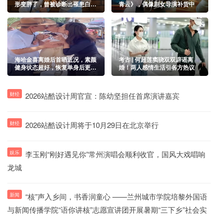
形变胖了，曾被诊断出罹患白血
青云》，偶像剧女导演补货中
病
海哈金喜离婚后首晒近况，素颜
考古 | 何超莲窦骁双双辟谣离
健身状态超好，恢复单身后更美
婚！两人感情生活引各方热议
了
财经
2026站酷设计周官宣：陈幼坚担任首席演讲嘉宾
财经
2026站酷设计周将于10月29日在北京举行
娱乐
李玉刚“刚好遇见你”常州演唱会顺利收官，国风大戏唱响
龙城
新闻
“核”声入乡间，书香润童心 ——兰州城市学院培黎外国语
与新闻传播学院“语你讲核”志愿宣讲团开展暑期“三下乡”社会实