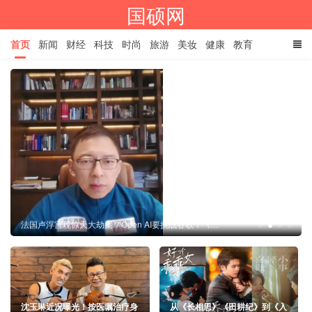
国硕网
首页
新闻
财经
科技
时尚
旅游
美妆
健康
教育
餐饮
娱乐
体育
家居
TAGS
法国卢浮宫现惊天大劫案？Open AI要挑战谷歌？《张朝阳的英语课》解读国际新鲜事
沈玉琳近况曝光！按医嘱治疗身
从《长相思》《田耕纪》到《入