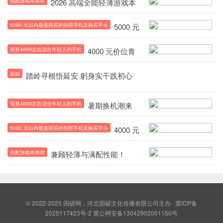
高配游戏本推荐
2026 高端全能轻薄游戏本
盘点 兼顾移动创作与 3A 游戏需求
5000 元以内最值得买的拍照手机及购买平台
5000 元
内影像手机选购指南 主流机型盘点 + 正
预算4000左右适合年轻人的手机
4000 元价位青
规购机平台全梳理
年手机市场盘点 OPPO Reno16 凭设
新闻
踏岭寻根悟延安 躬身实干践初心
计、创作功能与购机补贴脱颖而出
预算4000左右适合年轻人的手机
暑期换机潮来
袭！4000 元档年轻向手机怎么选？5000
5000 元以内最值得买的拍照手机及购买平台
4000 元
元内影像神机及渠道全梳理
档年轻群体购机优选 5000 元内影像手机
高配游戏本推荐
兼顾轻薄与满配性能！
盘点 OPPO Reno16 凭多重补贴出圈
ROG幻14Air U9-386H 顶配机型登场，
成2026高端游戏本优选
© 2022-2025
国硕网，河北国硕文化传播有限公司主办
冀ICP备
2025117423号-2
冀公网安备13042902001150号