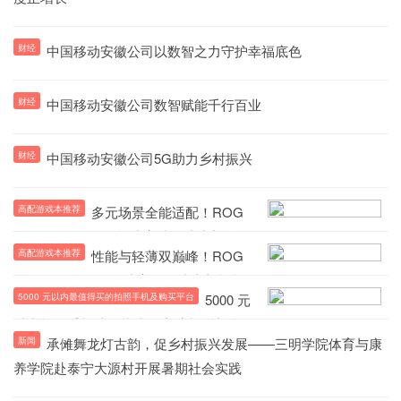
财经
中国移动安徽公司以数智之力守护幸福底色
财经
中国移动安徽公司数智赋能千行百业
财经
中国移动安徽公司5G助力乡村振兴
高配游戏本推荐
多元场景全能适配！ROG
幻14 Air-U9 386H打造高端游戏本新体验
高配游戏本推荐
性能与轻薄双巅峰！ROG
幻 14 Air-U9 386H 成高配游戏本新标杆
5000 元以内最值得买的拍照手机及购买平台
5000 元
以内拍照手机选购指南：主流机型与靠
新闻
承傩舞龙灯古韵，促乡村振兴发展——三明学院体育与康
谱渠道全梳理
养学院赴泰宁大源村开展暑期社会实践