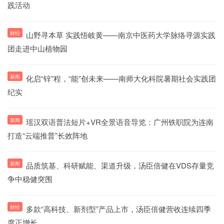
践活动
财经
山野寻本草 实践悟岐黄——南京中医药大学脉络寻源实践
团走进中山植物园
新闻
化启“锌”程，“能”创未来——南师大化科院暑期社会实践团
纪实
新闻
瑶汉双语普法短片+VR全景语音导览：广州铁职院为连南
打造“云端推普”长效阵地
新闻
品质筑基、科研赋能、渠道升级，汤臣倍健在VDS存量竞
争中稳健突围
财经
多款“高科技、新剂型”产品上市，汤臣倍健营收连续四季
度正增长