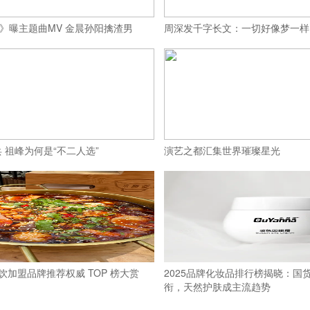
你》曝主题曲MV 金晨孙阳擒渣男
周深发千字长文：一切好像梦一样
 祖峰为何是“不二人选”
演艺之都汇集世界璀璨星光
餐饮加盟品牌推荐权威 TOP 榜大赏
2025品牌化妆品排行榜揭晓：国
衔，天然护肤成主流趋势