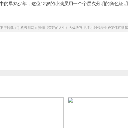
中的早熟少年，这位12岁的小演员用一个个层次分明的角色证
不得转载：
手机云川网
»
孙俪《蛮好的人生》大爆收官 男主小时代专业户罗伟宸细