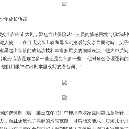
少年成长轨迹
交出的都市大剧，聚焦当代保险从业人员的情感困境与职场成长
键人物——在目睹父亲出轨和母亲沉沦后与父亲当面对峙，父子
童星超出年龄的成熟演技和丰富多层次的细腻表演：他大声质问
候薛晓舟应该是难过多一些还是生气多一些’，他对角色心理逻辑的
，他能用眼神讲出剧本里没写的潜台词。”
的偶像剧《嘘，国王在冬眠》中饰演单亲家庭问题儿童轩轩，
力，而且还展现了高超的滑雪技能，可谓能文能武。短短几个月
是因为在之前的合作中留下深刻印象才在这部大剧中再次选择了