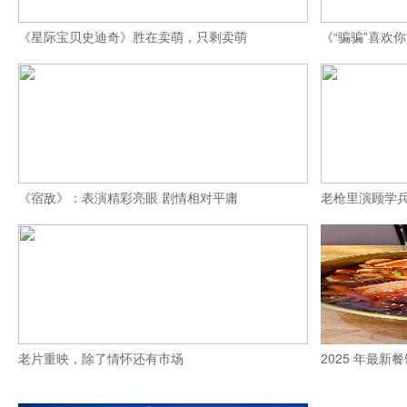
《星际宝贝史迪奇》胜在卖萌，只剩卖萌
《“骗骗”喜欢
《宿敌》：表演精彩亮眼 剧情相对平庸
老枪里演顾学兵
老片重映，除了情怀还有市场
2025 年最新