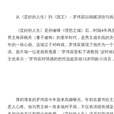
从《蛮好的人生》到《国王》：罗伟宸以细腻演技勾画
《蛮好的人生》是孙俪继《理想之城》后，时隔4年再度
男主角薛晓舟（董子健饰）的童年时代，是男主成长线的关
年的一块心病。这场父子对峙戏，罗伟宸展现了他作为一个
语。据片场一位老戏骨透露：“罗伟宸曾私下请教我 ‘这时
主也表示：“罗伟宸对情感的把控远超其他12岁同龄小演员
厚积薄发的罗伟宸今年迎来高频曝光。年初在虞书欣主演
惹人心疼。他与男主林一有多场对手戏，不仅表演很有感染
多的业内关注和观众的热爱，《蛮好的人生》演员副导演就