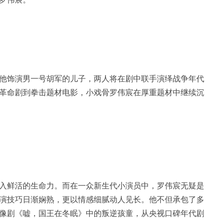
他饰演男一号胡军的儿子，两人将在剧中联手演绎战争年代
革命剧到拳击题材电影，小戏骨罗伟宸在厚重题材中继续沉
入鲜活的生命力。而在一众新生代小演员中，罗伟宸无疑是
演技巧日渐娴熟，更以情感细腻动人见长。他不但承包了多
像剧《嘘，国王在冬眠》中的叛逆孩童，从央视口碑年代剧