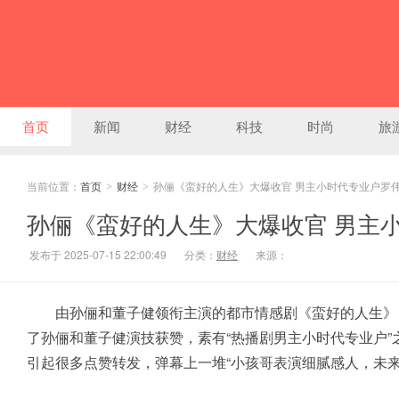
首页
新闻
财经
科技
时尚
旅
当前位置：
首页
财经
孙俪《蛮好的人生》大爆收官 男主小时代专业户罗
>
>
孙俪《蛮好的人生》大爆收官 男主
发布于 2025-07-15 22:00:49
分类：
财经
来源：
由孙俪和董子健领衔主演的都市情感剧《蛮好的人生》日前收
了孙俪和董子健演技获赞，素有“热播剧男主小时代专业户
引起很多点赞转发，弹幕上一堆“小孩哥表演细腻感人，未来