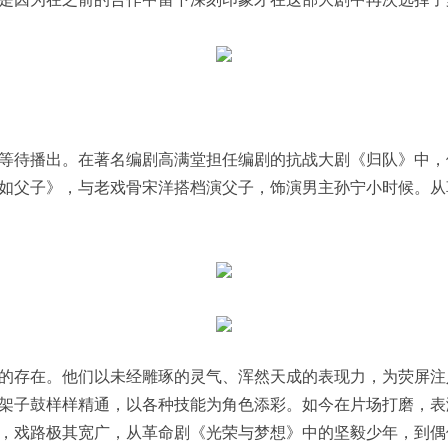
待播出。在著名编剧高满堂担任编剧的抗战大剧《归队》中，
如父子》，与老戏骨宋洋搭档演父子，饰演男主孙宁小时候。从
存在。他们以未经雕琢的灵气、浑然天成的表现力，为荧屏注
架子鼓样样精通，以各种技能为角色添彩。如今在片场打磨，表
，戏路极其宽广，从革命剧《光荣与梦想》中的坚毅少年，到偶