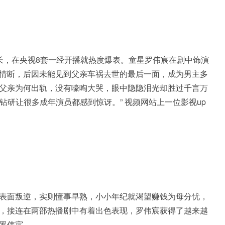
，在央视8套一经开播就热度爆表。童星罗伟宸在剧中饰演
情断，后因未能见到父亲车祸去世的最后一面，成为男主多
父亲为何出轨，没有嚎啕大哭，眼中隐隐泪光却胜过千言万
钻研让很多成年演员都感到惊讶。” 视频网站上一位影视up
表面叛逆，实则懂事早熟，小小年纪就渴望赚钱为母分忧，
，接连在两部热播剧中有着出色表现，罗伟宸获得了越来越
罗伟宸。