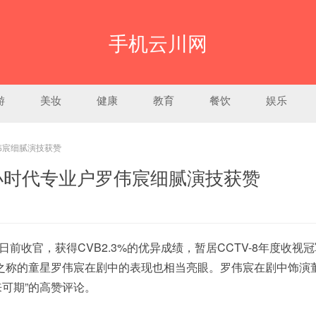
手机云川网
游
美妆
健康
教育
餐饮
娱乐
伟宸细腻演技获赞
小时代专业户罗伟宸细腻演技获赞
官，获得CVB2.3%的优异成绩，暂居CCTV-8年度收视
”之称的童星罗伟宸在剧中的表现也相当亮眼。罗伟宸在剧中饰演
可期”的高赞评论。