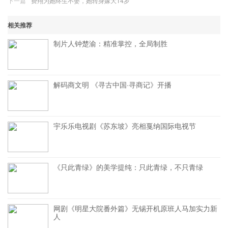
下一篇
费翔为她终生不娶，她转身嫁大14岁
相关推荐
制片人钟楚渝：精准掌控，全局制胜
解码商文明 《寻古中国·寻商记》开播
宇乐乐电视剧《苏东坡》亮相戛纳国际电视节
《只此青绿》的美学提纯：只此青绿，不只青绿
网剧《明星大院番外篇》无锡开机原班人马加实力新
人