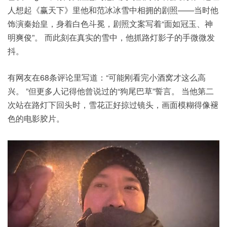
人想起《赢天下》里他和范冰冰雪中相拥的剧照——当时他
饰演秦始皇，身着白色斗冕，剧照文案写着“面如冠玉、神
明爽俊”。 而此刻在真实的雪中，他抓路灯影子的手微微发
抖。
有网友在68条评论里写道：“可能刚看完小酒窝才这么高
兴。 ”但更多人记得他曾说过的“狗尾巴草”誓言。 当他第二
次站在路灯下回头时，雪花正好掠过镜头，画面模糊得像褪
色的电影胶片。