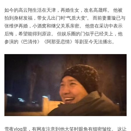
如今的高云翔生活在天津，再婚生女，改名高晟晖。 他被
拍到身材发福，带女儿出门时“气质大变”。 而前妻董璇已与
张维伊再婚，小酒窝和继父关系亲密。 他曾在采访中表示
后悔，希望能得到原谅。 但
娱乐圈
的门似乎已经关上，他
参演的《巴清传》《阿那亚恋情》等剧至今无法播出。
雪夜vlog里，有网友注意到他大笑时眼角有细密皱纹。 这让