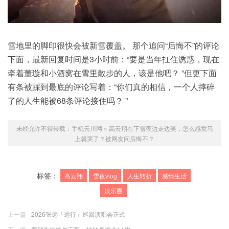
雪地里的脚印很快会被新雪覆盖。 那个追问“后悔不”的评论
下面，最新回复时间是3小时前：“要是当年扛住诱惑，现在
牵着董璇和小酒窝在雪里散步的人，该是他吧？ ”但更下面
有条被踩到最底的评论写着：“你们真的相信，一个人摔碎
了的人生能被68条评论接住吗？ ”
未经允许不得转载：
手机云川网
»
高云翔在下雪夜边走边笑，怎么感觉马
上就哭了？被网友问后悔不？
标签：
高云翔
雪夜vlog
人生转折
感情生活
娱乐圈
上一篇
2026张远「远行」巡回演唱会正式