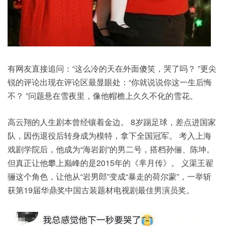
有网友直接追问：“这么冷的天在外面傻笑，哭了吗？ ”更尖
锐的评论出现在评论区最显眼处：“你就说说你这一生后悔
不？ ”问题悬在雪夜里，像他帽檐上久久不化的雪花。
高云翔
的人生剧本曾经镶着金边。 8岁踢足球，差点进国家
队，因伤退役后转身成为模特，拿下全国冠军。 考入上海
戏剧
学院
后，他成为“海岩剧”的男二号，搭档孙俪、陈坤。
但真正让他攀上巅峰的是2015年的《芈月传》。 义渠王翟
骊这个角色，让他从“岩男郎”变成“暴走的荷尔蒙”，一举斩
获第19届华鼎奖中国古装题材电视剧最佳男演员奖。