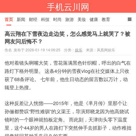
手机云川网
首页
新闻
财经
科技
时尚
旅游
美妆
健康
教育
高云翔在下雪夜边走边笑，怎么感觉马上就哭了？被
餐饮
娱乐
体育
家居
TAGS
网友问后悔不？
佚名 发布于 2026-01-19 14:06:25
分类：
娱乐
来源：凤凰网娱乐
他对着镜头咧嘴大笑，雪花落满黑色针织帽，呼出
的
白气在
路灯下格外明显。 这条4分钟的雪夜vlog在社交媒体上只收
获了68条评论。 七年前，他生日动态的留言数以万计，动
辄登上热搜。
这种反差让人恍惚——2015年，他是《芈月传》里那个让
孙俪都赞叹“野性难驯”的义渠王，导演郑晓龙因为他高烧试
镜时的一个眼神就拍板定角。 而此刻，天津街头零下温度
里，这个44岁的男人在路灯下突然伸手去抓影子，动作稚拙
得像找回某种丢失已久的东西。