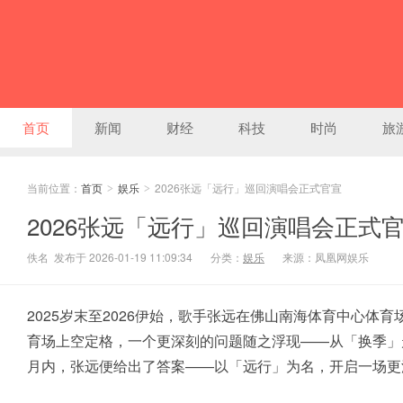
首页
新闻
财经
科技
时尚
旅
当前位置：
首页
娱乐
2026张远「远行」巡回演唱会正式官宣
>
>
2026张远「远行」巡回演唱会正式
佚名 发布于 2026-01-19 11:09:34
分类：
娱乐
来源：凤凰网娱乐
2025岁末至2026伊始，歌手
张远
在佛山南海体育中心体育
育场上空定格，一个更深刻的问题随之浮现——从「换季」
月内，张远便给出了答案——以「远行」为名，开启一场更