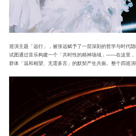
巡演主题「远行」，被张远赋予了一层深刻的哲学与时代隐
试图通过音乐构建一个「共时性的精神场域」——在这里，
群体「温和相望、无需多言」的默契产生共振。整个四巡演