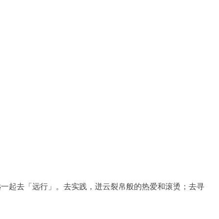
远一起去「远行」。去实践，迸云裂帛般的热爱和滚烫；去寻