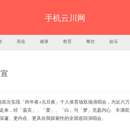
手机云川网
游
美妆
健康
教育
餐饮
娱乐
官宣
场首次实现「跨年夜+元旦夜」个人体育场双场
演唱会
，为近六万
走来，经「嘉宾」、「爱」、「白」与「梦」充盈内心、丰满双
深邃、更内在、更具自我探索性的全国巡回演唱会。