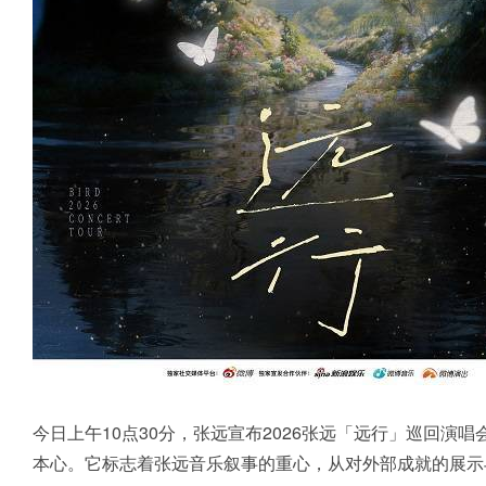
今日上午10点30分，张远宣布2026张远「远行」巡回
本心。它标志着张远音乐叙事的重心，从对外部成就的展示