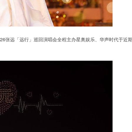
026张远「远行」巡回演唱会全程主办星奥娱乐、华声时代于近