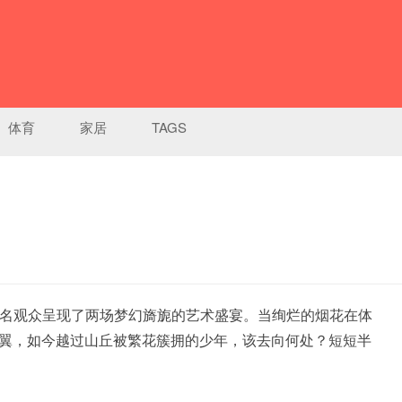
体育
家居
TAGS
名观众呈现了两场梦幻旖旎
的
艺术盛宴。当绚烂的烟花在体
翼，如今越过山丘被繁花簇拥的少年，该去向何处？短短半