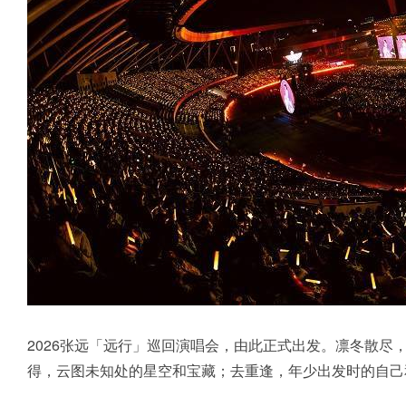
2026张远「远行」巡回演唱会，由此正式出发。凛冬散
得，云图未知处的星空和宝藏；去重逢，年少出发时的自己