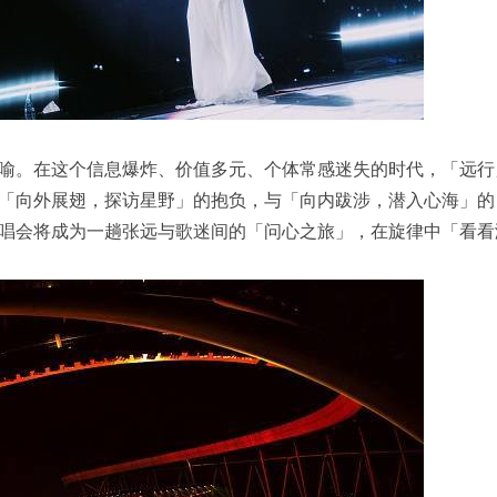
喻。在这个信息爆炸、价值多元、个体常感迷失的时代，「远行
「向外展翅，探访星野」的抱负，与「向内跋涉，潜入心海」的
唱会将成为一趟张远与歌迷间的「问心之旅」，在旋律中「看看