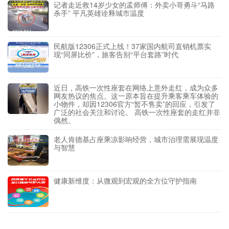
记者走近救14岁少女的孟师傅：外卖小哥勇斗“马路
杀手” 平凡英雄诠释城市温度
民航版12306正式上线！37家国内航司直销机票实
现“同屏比价”，旅客告别“平台套路”时代
近日，高铁一次性座套在网络上意外走红，成为众多
网友热议的焦点。这一原本旨在提升乘客乘车体验的
小物件，却因12306官方“暂不售卖”的回应，引发了
广泛的社会关注和讨论。 高铁一次性座套的走红并非
偶然。
老人肯德基占座乘凉影响经营，城市治理需展现温度
与智慧
健康新维度：从微观到宏观的全方位守护指南