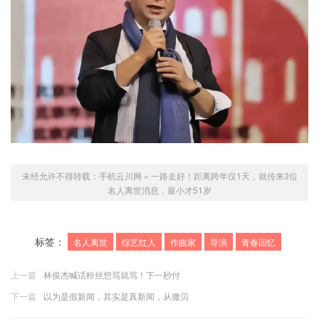
未经允许不得转载：
手机云川网
»
一路走好！距离跨年仅1天，就传来3位
名人离世消息，最小才51岁
标签：
名人离世
综艺红人
作曲家
导演
青春回忆
上一篇
林俊杰喊话粉丝想骂就骂！下一秒付
下一篇
以为是假新闻，其实是真新闻，从撒贝