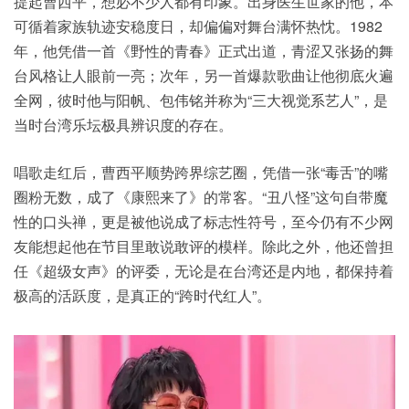
提起曹西平，想必不少人都有印象。出身医生世家的他，本
可循着家族轨迹安稳度日，却偏偏对舞台满怀热忱。1982
年，他凭借一首《野性的青春》正式出道，青涩又张扬的舞
台风格让人眼前一亮；次年，另一首爆款歌曲让他彻底火遍
全网，彼时他与阳帆、包伟铭并称为“三大视觉系艺人”，是
当时台湾乐坛极具辨识度的存在。
唱歌走红后，曹西平顺势跨界综艺圈，凭借一张“毒舌”的嘴
圈粉无数，成了《康熙来了》的常客。“丑八怪”这句自带魔
性的口头禅，更是被他说成了标志性符号，至今仍有不少网
友能想起他在节目里敢说敢评的模样。除此之外，他还曾担
任《超级女声》的评委，无论是在台湾还是内地，都保持着
极高的活跃度，是真正的“跨时代红人”。