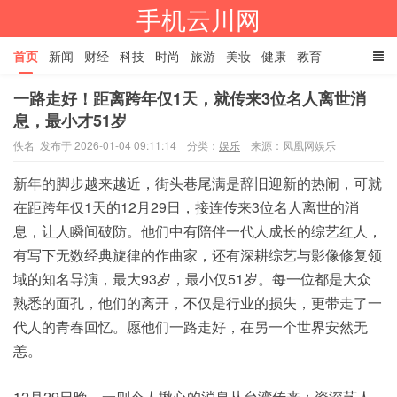
手机云川网
首页
新闻
财经
科技
时尚
旅游
美妆
健康
教育
一路走好！距离跨年仅1天，就传来3位名人离世消
餐饮
娱乐
体育
家居
TAGS
息，最小才51岁
佚名 发布于 2026-01-04 09:11:14
分类：
娱乐
来源：凤凰网娱乐
新年
的
脚步越来越近，街头巷尾满是辞旧迎新的热闹，可就
在距跨年仅1天的12月29日，接连传来3位名人离世的消
息，让人瞬间破防。他们中有陪伴一代人成长的综艺红人，
有写下无数经典旋律的作曲家，还有深耕综艺与影像修复领
域的知名
导演
，最大93岁，最小仅51岁。每一位都是大众
熟悉的面孔，他们的离开，不仅是行业的损失，更带走了一
代人的青春回忆。愿他们一路走好，在另一个世界安然无
恙。
12月29日晚，一则令人揪心的消息从台湾传来：资深艺人