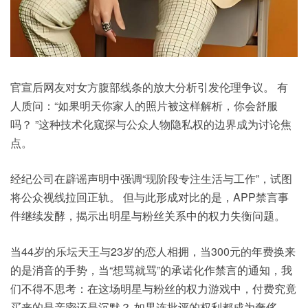
官宣后网友对女方腹部线条的放大分析引发伦理争议。 有
人质问：“如果明天你家人的照片被这样解析，你会舒服
吗？ ”这种技术化窥探与公众人物隐私权的边界成为讨论焦
点。
经纪
公司
在辟谣声明中强调“现阶段专注生活与工作”，试图
将公众视线拉回正轨。 但与此形成对比的是，APP禁言事
件继续发酵，揭示出明星与粉丝关系中的权力失衡问题。
当44岁的乐坛天王与23岁的恋人相拥，当300元的年费换来
的是消音的手势，当“想骂就骂”的承诺化作禁言的通知，我
们不得不思考：在这场明星与粉丝的权力游戏中，付费究竟
买来的是亲密还是沉默？ 如果连批评的权利都成为奢侈