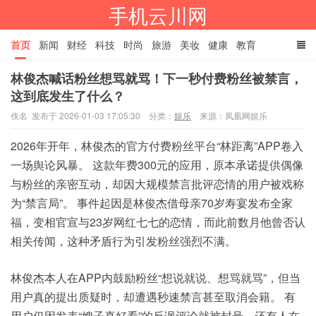
手机云川网
首页
新闻
财经
科技
时尚
旅游
美妆
健康
教育
林俊杰喊话粉丝想骂就骂！下一秒付费粉丝被禁言，
餐饮
娱乐
体育
家居
TAGS
这到底发生了什么？
佚名 发布于 2026-01-03 17:05:30
分类：
娱乐
来源：凤凰网娱乐
2026年开年，
林俊杰
的
官方付费粉丝平台“林距离”APP卷入
一场舆论风暴。 这款年费300元的应用，原本承诺提供偶像
与粉丝的亲密互动，却因大规模禁言批评恋情的用户被戏称
为“禁言局”。 事件起因是林俊杰借母亲70岁寿宴发布全家
福，变相官宣与23岁网红七七的恋情，而此前数月他曾否认
相关传闻，这种矛盾行为引发粉丝强烈不满。
林俊杰本人在APP内鼓励粉丝“想说就说、想骂就骂”，但当
用户真的提出质疑时，却遭遇秒速禁言甚至取消会籍。 有
用户仅因发表“嫂子真好看”的反讽评论就被封号，还有人在