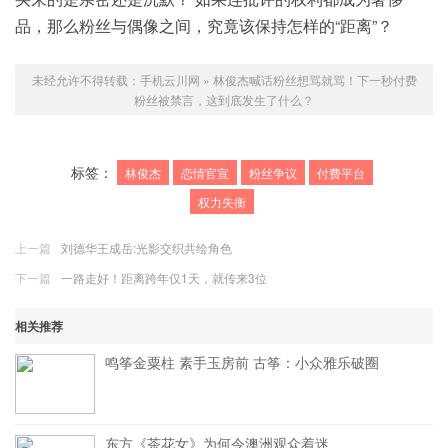
品，那么粉丝与偶像之间，究竟该保持怎样的“距离”？
未经允许不得转载：
手机云川网
»
林俊杰喊话粉丝想骂就骂！下一秒付费
粉丝被禁言，这到底发生了什么？
标签：
林俊杰
恋情官宣
粉丝争议
付费平台
权力失衡
上一篇
刘德华王成岳:光影交织共绘角色
下一篇
一路走好！距离跨年仅1天，就传来3位
相关推荐
鸣筝金粟柱 素手玉房前 古筝：小众雅乐破圈
东方《茶花女》为何令澳洲观众着迷