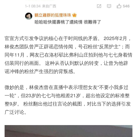
官宣方式引发争议的核心在于时间线的矛盾。 2025年2月，
林俊杰团队曾严正辟谣恋情传闻，号召粉丝“反黑护主”；而
同年11月，网友已在洛杉矶比弗利山庄拍到他与七七身着情
侣装同行的画面。 这种从否认到默认的转变，让曾为他辟
谣冲锋的粉丝产生强烈的背叛感。
微妙的是，林俊杰曾在直播中表示理想女友“不要小我多过
一轮”，但23岁的七七与他相差21岁，超出他设定的标准整
整9岁。 粉丝翻出他过往言论的截图，对比当下的选择引发
广泛讨论。