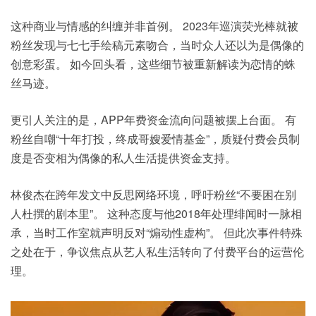
这种商业与情感的纠缠并非首例。 2023年巡演荧光棒就被
粉丝发现与七七手绘稿元素吻合，当时众人还以为是偶像的
创意彩蛋。 如今回头看，这些细节被重新解读为恋情的蛛
丝马迹。
更引人关注的是，APP年费资金流向问题被摆上台面。 有
粉丝自嘲“十年打投，终成哥嫂爱情基金”，质疑付费会员制
度是否变相为偶像的私人
生活
提供资金支持。
林俊杰在跨年发文中反思网络环境，呼吁粉丝“不要困在别
人杜撰的剧本里”。 这种态度与他2018年处理绯闻时一脉相
承，当时工作室就声明反对“煽动性虚构”。 但此次事件特殊
之处在于，争议焦点从艺人私生活转向了付费平台的运营伦
理。