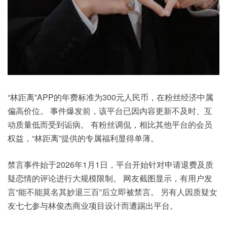
“林距离”APP的年费标准为300元人民币，在粉丝经济中属
偏高价位。 事件爆发前，该平台已因内容更新不及时、互
动质量低而受到诟病。 有粉丝调侃，相比其他平台的会员
权益，“林距离”提供的专属福利显得单薄。
禁言事件始于2026年1月1日，平台开始针对申请退费及质
疑恋情的评论进行大规模限制。 网友截图显示，有用户发
言“能不能莫名其妙退三百”后立即被禁言。 另有人因质疑女
友七七参与林俊杰商业项目设计而遭踢出平台。