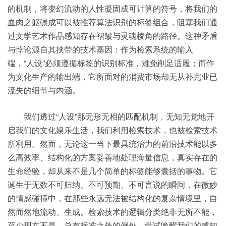
的机制，将变幻流动的人性凝固成可计算的符号，将我们的
血肉之躯碾成可以被推荐算法识别的标签组合，阻塞我们通
过文学艺术作品感知存在褶皱与灵魂棱角的路径。这种矛盾
与悖论源自其挟带的技术基因：作为检索系统的输入
端，“人设”必须遵循标签的识别标准，难免削足适履；而作
为文化生产的输出端，它所面对的消费市场却无从补完业已
流失的细节与内涵。
我们透过“人设”那无形无相的匹配机制，无知无觉地开
启我们的文化娱乐生活，我们利用检索技术，也被检索技术
所利用。然而，无论这一当下最具统治力的前沿技术能以多
么高效率、结构化的方案妥善地处理海量信息，真实存在的
生命经验，却从来不是几个简单的标签能够囊括的事物。它
诞生于无数不可归纳、不可预期、不可言说的瞬间，在微妙
的情感碰撞中，在那些永远无法被结构化的复杂情境里，自
然而然地流动、生成。检索技术的逻辑分类绝非无所不能，
至少现在不是，总有标准之外的例外，尝试唤醒我们的感知