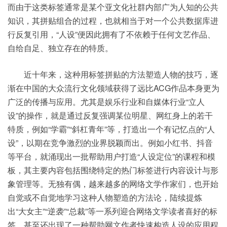
而由于这类标签通常是某个亚文化社群内部广为人知的公共
知识，其拼贴组合的过程，也就相当于对一个公共数据库进
行反复引用，“人设”便因此拥有了不依赖于任何文艺作品、
自给自足、独立存在的特质。
近十年来，这种用标签拼贴的方法塑造人物的技巧，逐
渐在中国的大众流行文化领域获得了远比ACG作品本身更为
广泛的传播与应用。尤其是娱乐行业和自媒体行业“立人
设”的操作，就是通过反复强调某位明星、网红身上的若干
特质，例如“学霸”“斜杠青年”等，打造出一个有记忆点的“人
设”，以期在竞争激烈的业界脱颖而出。例如小红书、抖音
等平台，就涌现出一批帮助用户打造“人设定位”的课程和模
板，其主要内容包括围绕特定的热门标签进行内容设计与形
象管理等。无独有偶，越来越多的网络文学作家们，也开始
自觉或不自觉地学习这种人物塑造的方法论，陆续提炼
出“大女主”“逆袭”“总裁”等一系列迎合网络文学读者喜好的标
签。甚至还出现了一种帮助网文作者快速构造人设的应用程