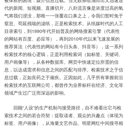
被体察的困境：媒介信息过载。当无数条喷涌而出又迅速迭
代的新闻、短视频、直播切片、八卦流言像是浓度过高的氧
气将我们浸没，那唯一一张覆在口鼻之上，令我们暂时免于
窒息、苟延残喘的滤纸，正是检索技术。从纸媒时代的人工
目录索引，到1990年代开始普及的网络搜索引擎（代表性
的网站有百度、必应等），再到2010年代以来飞速发展的
推荐算法（代表性的网站有今日头条、抖音等），这一系列
检索技术的核心逻辑，正是利用检索词（如标签、关键词、
用户画像等），从各种数据库、网页中快速定位所需的信
息，以达成需求和信息之间的匹配与排序。检索技术之于信
息过载，正如良药之于顽疾。正因如此，几乎所有掌握前沿
检索技术的互联网公司，都曾作为业界标杆在经济、文化等
领域产生过广泛而深远的影响。
回顾“人设”的生产机制与接受路径，自不难看出它与检
索技术之间的若合符契：提取读者、观众的兴趣点（体现为
标签、用户画像），从海量文艺作品、明星网红中间搜寻相