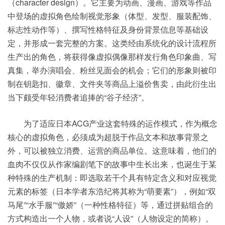
（character design）。它主要为动画、漫画、游戏等作品
中登场的虚拟角色绘制视觉形象（体型、发型、服装配饰、
标志性动作等）、撰写性格特征及身份背景信息等基础设
定，并形成一套完整的方案。这类经由系统化的设计流程所
生产出的角色，将获得像虚拟偶像那样发行角色印象曲、写
真集，举办演唱会、粉丝见面会的机会；它们的形象则被印
制在钥匙扣、徽章、文件夹等商品上溢价售卖，由此衍生出
当下颇受年轻消费者追捧的“谷子经济”。
为了适应日本ACG产业这套特殊的运作模式，作为概念
核心的虚拟角色，必须成为超脱于作品文本和故事背景之
外，可以被独立消费、运营的商品单位。这意味着，他们的
血肉不仅仅从作家编剧笔下的故事中生长出来，也诞生于某
种特殊的生产机制：即选取若干个具有特定含义和对应视觉
元素的标签（日本学者东浩纪将其称为“萌要素”），例如“双
马尾”“水手服”“傲娇”（一种性格特征）等，通过拼贴组合的
方式构造出一个人物，或者说“人设”（人物设定的简称）。