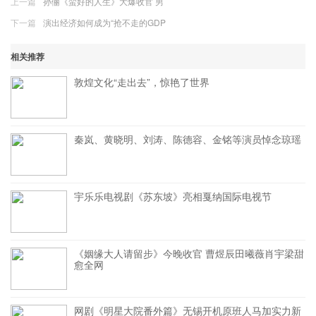
上一篇
孙俪《蛮好的人生》大爆收官 男
下一篇
演出经济如何成为“抢不走的GDP
相关推荐
敦煌文化“走出去”，惊艳了世界
秦岚、黄晓明、刘涛、陈德容、金铭等演员悼念琼瑶
宇乐乐电视剧《苏东坡》亮相戛纳国际电视节
《姻缘大人请留步》今晚收官 曹煜辰田曦薇肖宇梁甜
愈全网
网剧《明星大院番外篇》无锡开机原班人马加实力新