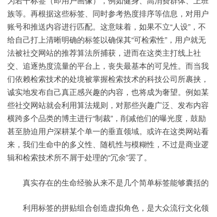
为若干标签（即用户画像），例如健身、高消费群体、上班
族等。再根据这些标签、同时参考热度排序等信息，对用户
账号和推送内容进行匹配。这意味着，如果不立“人设”，不
给自己打上清晰明确的标签以确保其“可检索性”，用户就无
法被社交网站的推荐算法所捕获，进而在这类主打线上社
交、追逐热度流量的平台上，丧失最基本的可见性。而当我
们依赖检索技术的处境被掌握检索技术的科技公司所裹挟，
诚实地发布自己真正感兴趣的内容，也将成为奢望。例如某
些社交网站就会利用算法规则，对那些兴趣广泛、发布内容
横跨多个品类的博主进行“制裁”，削减他们的曝光度，鼓励
甚至胁迫用户深耕某个单一的垂直领域。或许在这类网站看
来，我们生命中的多义性、随机性与模糊性，不过是商业逻
辑和检索技术所不屑于处理的“冗余”罢了。
真实存在的生命经验从来不是几个简单标签能够囊括的
利用标签的拼贴组合创造虚拟角色，是大众流行文化领