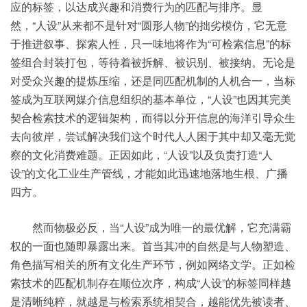
应的标签，以达成兴趣和消费行为的匹配与排序。显
然，“人设”从来都不是针对“圆形人物”的拙劣模仿，它无意
于推进叙事、探索人性，只一味地将作为“可检索信息”的标
签组合封装打包，等待着被拆解、被识别、被接纳。无论是
对受众兴趣的提炼压缩，还是同匹配机制的人机合一，当标
签成为互联网媒介信息组织的基本单位，“人设”也因其完美
契合检索技术的逻辑架构，而得以分开信息的海洋引导众生
去向彼岸，尝试解决我们这个时代人人困于其中却又毫无觉
察的文化消费难题。正因如此，“人设”以及负责打造“人
设”的文化工业生产管线，才能如此迅速地落地生根、广播
四方。
然而物极必反，当“人设”成为唯一的最优解，它充满霸
权的一面也随即暴露出来。首当其冲的自然是与人物塑造、
角色描写相关的所有文化生产环节，例如网络文学。正如检
索技术的匹配机制存在顺位次序，构成“人设”的标签同样越
是清晰纯粹，就越是与检索系统相契合，越能优先被读者、