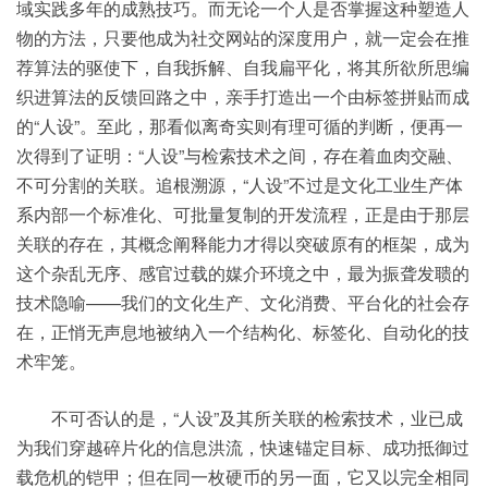
域实践多年的成熟技巧。而无论一个人是否掌握这种塑造人
物的方法，只要他成为社交网站的深度用户，就一定会在推
荐算法的驱使下，自我拆解、自我扁平化，将其所欲所思编
织进算法的反馈回路之中，亲手打造出一个由标签拼贴而成
的“人设”。至此，那看似离奇实则有理可循的判断，便再一
次得到了证明：“人设”与检索技术之间，存在着血肉交融、
不可分割的关联。追根溯源，“人设”不过是文化工业生产体
系内部一个标准化、可批量复制的开发流程，正是由于那层
关联的存在，其概念阐释能力才得以突破原有的框架，成为
这个杂乱无序、感官过载的媒介环境之中，最为振聋发聩的
技术隐喻——我们的文化生产、文化消费、平台化的社会存
在，正悄无声息地被纳入一个结构化、标签化、自动化的技
术牢笼。
不可否认的是，“人设”及其所关联的检索技术，业已成
为我们穿越碎片化的信息洪流，快速锚定目标、成功抵御过
载危机的铠甲；但在同一枚硬币的另一面，它又以完全相同