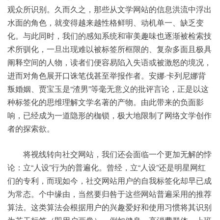
观众所识别。久而久之，那些从文学网站的信息洪流中浮出
水面的角色，就变得越来越性格鲜明、动机单一、缺乏变
化。与此同时，我们的感知系统和审美趣味也逐渐被检索技
术所驯化，一旦出现难以被标签所框限的、复杂多面且极具
阐释空间的人物，读者们便容易陷入失语或被激怒的境况，
进而对角色展开口诛笔伐甚至举报作者。安娜·卡列尼娜背
叛婚姻、贾宝玉是“渣男”等毫无意义的批评言论，正是以这
种标签化的思维理解文学名著的产物。由此带来的负面影
响，已经成为一道隐形的枷锁，极大地限制了网络文学创作
者的探索欲。
将视线转向社交网站，我们还会面临一个更加无解的悖
论：立“人设”行为的普遍化。曾经，立“人设”还是明星网红
们的专利，而现如今，社交网站用户的自我标签化却早已成
为常态。个中缘由，当然要归咎于这些网站普遍采用的推荐
算法。这类算法会根据用户的兴趣爱好和使用习惯将其识别