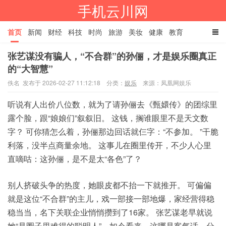
手机云川网
首页
新闻
财经
科技
时尚
旅游
美妆
健康
教育
张艺谋没有骗人，“不合群”的孙俪，才是娱乐圈真正
餐饮
娱乐
体育
家居
TAGS
的“大智慧”
佚名 发布于 2026-02-27 11:12:18
分类：
娱乐
来源：凤凰网娱乐
听说有人出价八位数，就为了请
孙俪
去《甄嬛传》
的
团综里
露个脸，跟“娘娘们”叙叙旧。 这钱，搁谁眼里不是天文数
字？ 可你猜怎么着，孙俪那边回话就仨字：“不参加。 ”干脆
利落，没半点商量余地。 这事儿在圈里传开，不少人心里
直嘀咕：这孙俪，是不是太“各色”了？
别人挤破头争的热度，她眼皮都不抬一下就推开。 可偏偏
就是这位“不合群”的主儿，戏一部接一部地爆，家经营得稳
稳当当，名下关联企业悄悄攒到了16家。 张艺谋老早就说
她“是圈子里难得的聪明人”，如今看来，这哪是客气话，分