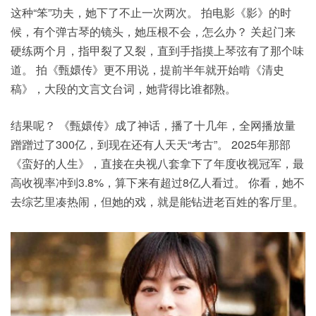
这种“笨”功夫，她下了不止一次两次。 拍电影《影》的时
候，有个弹古琴的镜头，她压根不会，怎么办？ 关起门来
硬练两个月，指甲裂了又裂，直到手指摸上琴弦有了那个味
道。 拍《甄嬛传》更不用说，提前半年就开始啃《清史
稿》，大段的文言文台词，她背得比谁都熟。
结果呢？ 《甄嬛传》成了神话，播了十几年，全网播放量
蹭蹭过了300亿，到现在还有人天天“考古”。 2025年那部
《蛮好的人生》，直接在央视八套拿下了年度收视冠军，最
高收视率冲到3.8%，算下来有超过8亿人看过。 你看，她不
去综艺里凑热闹，但她的戏，就是能钻进老百姓的客厅里。