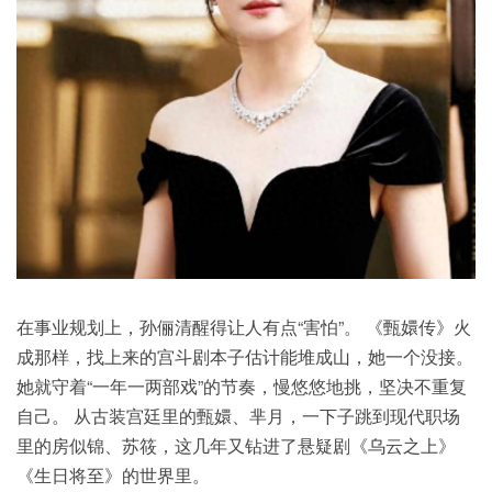
在事业规划上，孙俪清醒得让人有点“害怕”。 《甄嬛传》火
成那样，找上来的宫斗剧本子估计能堆成山，她一个没接。
她就守着“一年一两部戏”的节奏，慢悠悠地挑，坚决不重复
自己。 从古装宫廷里的甄嬛、芈月，一下子跳到现代职场
里的房似锦、苏筱，这几年又钻进了悬疑剧《乌云之上》
《生日将至》的世界里。