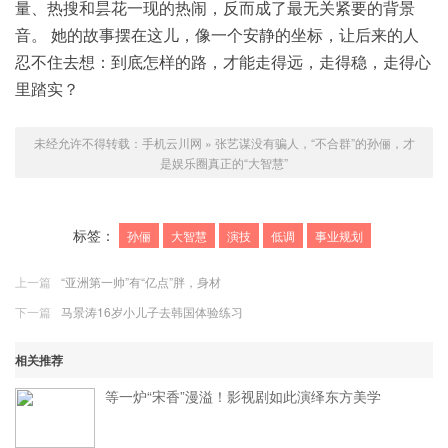
量、热搜和昙花一现的热闹，反而成了最无关紧要的背景
音。 她的故事摆在这儿，像一个安静的坐标，让后来的人
忍不住去想：到底怎样的路，才能走得远，走得稳，走得心
里踏实？
未经允许不得转载：
手机云川网
»
张艺谋没有骗人，“不合群”的孙俪，才
是娱乐圈真正的“大智慧”
标签：
孙俪
大智慧
演技
低调
事业规划
上一篇
“亚洲第一帅”有“亿点”胖，身材
下一篇
马景涛16岁小儿子去韩国体验练习
相关推荐
等一炉“宋香”漫溢！影视剧如此演绎东方美学