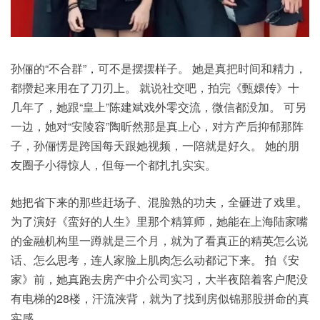
孙俪的“不合群”，可不是摆摆样子。 她是真把时间和精力，
都攒起来用在了刀刃上。 就说社交吧，拍完《甄嬛传》十
几年了，她跟“皇上”陈建斌戏外零交流，微信都没加。 可另
一边，她对“安陵容”陶昕然那是真上心，对方产后抑郁那阵
子，孙俪愣是跨国每天跟她视频，一陪就是好久。 她的朋
友圈子小得惊人，但每一个都扎扎实实。
她把省下来的那些赶场子、混脸熟的功夫，全砸进了戏里。
为了演好《蛮好的人生》里那个精算师，她能在上海陆家嘴
的金融机构里一蹲就是三个月，就为了看真正的精英怎么说
话、怎么思考，连人家脸上肌肉怎么动都记下来。 拍《安
家》前，她真跑去房产中介
公司
实习，大半夜陪着客户爬没
有电梯的28楼，汗流浃背，就为了找到房似锦那股拼命的真
实感。