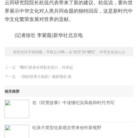
云冈研究院院长杭侃代表带来了新的建议。杭侃说，要向世
界展示中华文化对人类共同命题的独特回应，这是新时代中
华文化繁荣发展对世界的贡献。
(记者徐壮 李紫薇)新华社北京电
未经允许不得转载：
手机云川网
»
从“悟空”到“哪吒”，中华文化动人心
上一篇
“哪吒”跻身全球影史前六，托举起
下一篇
《我的世界大电影》曝新预告 探
相关推荐
在《民警故事》中读懂纪实风格和时代书写
纪录片类型化新观念带来创作新视野