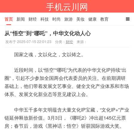
手机云川网
首页
新闻
财经
科技
时尚
旅游
美妆
健康
教育
从“悟空”到“哪吒”，中华文化动人心
餐饮
娱乐
体育
家居
TAGS
发布于 2025-07-15 22:01:23
分类：
财经
来源：
国家之魂，文以化之，文以铸之。
近段时间，以“悟空”“哪吒”为代表的中华文化IP持续“出
圈”，引起不少参加全国两会代表委员的关注。在前期调研
基础上，他们带着发展文艺事业、健全文化产业体系和市场
体系、发展文化新业态等意见建议上会。
中华五千多年文明蕴含大量文化IP宝藏，“文化IP+”产业
链延伸释放新价值。3月3日，《哪吒2》冲出超145亿元票
房；春节后，游戏《黑神话：悟空》斩获国际游戏大奖。