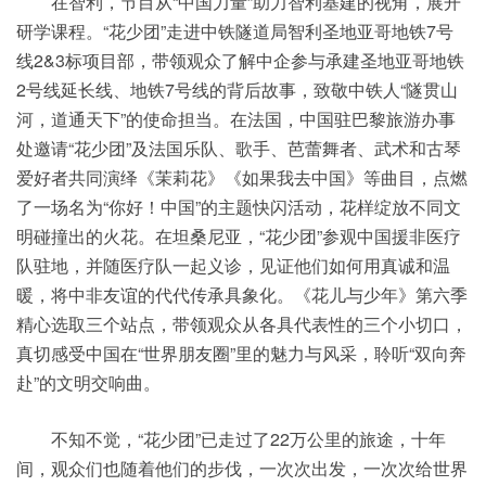
在智利，节目从“中国力量”助力智利基建的视角，展开
研学课程。“花少团”走进中铁隧道局智利圣地亚哥地铁7号
线2&3标项目部，带领观众了解中企参与承建圣地亚哥地铁
2号线延长线、地铁7号线的背后故事，致敬中铁人“隧贯山
河，道通天下”的使命担当。在法国，中国驻巴黎旅游办事
处邀请“花少团”及法国乐队、歌手、芭蕾舞者、武术和古琴
爱好者共同演绎《茉莉花》《如果我去中国》等曲目，点燃
了一场名为“你好！中国”的主题快闪活动，花样绽放不同文
明碰撞出的火花。在坦桑尼亚，“花少团”参观中国援非医疗
队驻地，并随医疗队一起义诊，见证他们如何用真诚和温
暖，将中非友谊的代代传承具象化。《花儿与少年》第六季
精心选取三个站点，带领观众从各具代表性的三个小切口，
真切感受中国在“世界朋友圈”里的魅力与风采，聆听“双向奔
赴”的文明交响曲。
不知不觉，“花少团”已走过了22万公里的旅途，十年
间，观众们也随着他们的步伐，一次次出发，一次次给世界