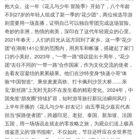
抱大众。这一年《花儿与少年·冒险季》开始了，八个年龄
不到27岁的年轻人组成了新一季的“花少团”，两位候选导游
则需要用一场直播，证明自己可以独自带团完成这场冒险。
奇妙的非洲，热情的南美，深印在了这代年轻观众的心里。
2021年春天，人们的目光从远方回到了家乡。这一季“花少
团”在湖南141公里的范围内，用房车和帐篷，搭建起了家门
口的小美好。2023年，“一带一路”倡议提出十周年，“花少
团”去往不同的“一带一路”合作国家，作为文化交流的使者，
去看友谊凝结的累累硕果。他们在沙特变身“快递小哥”体
验“中国智造”、乘坐麦麦高铁、打卡佩列沙茨大桥……亲
见“新丝路”上无时无刻不在发生着的精彩变化。2024年，中
国免签“朋友圈”持续扩容，短时游等旅行新玩法瞬间风行，
上半年开播的《花儿与少年·好友记》由五季花少嘉宾代表
担当“探路使者团”，跨越印尼、老挝、泰国、新加坡、法国
五国，用一场场说走就走的零攻略之旅，为观众们送上极具
借鉴意义的“路书指南”。不仅如此，节目还呼应在全世界范