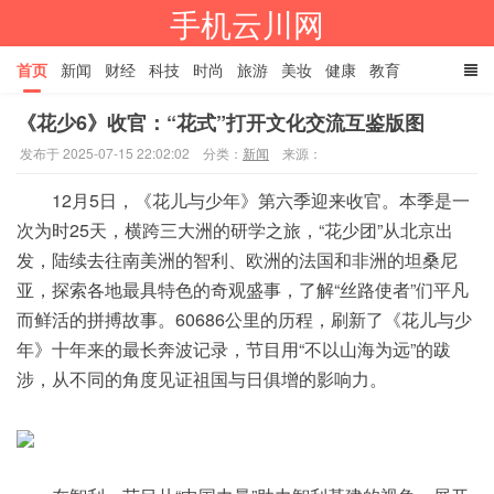
手机云川网
首页
新闻
财经
科技
时尚
旅游
美妆
健康
教育
《花少6》收官：“花式”打开文化交流互鉴版图
餐饮
娱乐
体育
家居
TAGS
发布于 2025-07-15 22:02:02
分类：
新闻
来源：
12月5日，《花儿与少年》第六季迎来收官。本季是一
次为时25天，横跨三大洲的研学之旅，“花少团”从北京出
发，陆续去往南美洲的智利、欧洲的法国和非洲的坦桑尼
亚，探索各地最具特色的奇观盛事，了解“丝路使者”们平凡
而鲜活的拼搏故事。60686公里的历程，刷新了《花儿与少
年》十年来的最长奔波记录，节目用“不以山海为远”的跋
涉，从不同的角度见证祖国与日俱增的影响力。