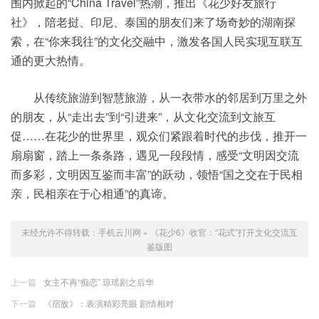
围内掀起的“China Travel”热潮，推出《花少好友旅行
社》，陪老挝、印尼、泰国的朋友们来了场奇妙的湖南探
索，在“你来我往”的文化交融中，激发各国人民实现互联互
通的更大热情。
从传统旅游到智慧旅游，从一衣带水的邻居到万里之外
的朋友，从“走出去”到“引进来”，从文化交流到文旅互
促……在花少的世界里，观众们紧跟着时代的步伐，推开一
扇扇窗，踏上一条条路，遇见一段段情，感受“文明因交流
而多彩，文明因互鉴而丰富”的跃动，领悟“国之交在于民相
亲，民相亲在于心相通”的真谛。
未经允许不得转载：
手机云川网
»
《花少6》收官：“花式”打开文化交流互
鉴版图
上一篇
女主不再“痴恋” 琼瑶剧之后华
下一篇
《宿敌》：表演精彩亮眼 剧情相对