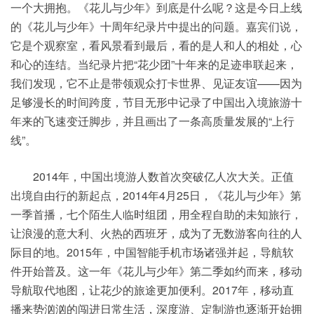
一个大拥抱。《花儿与少年》到底是什么呢？这是今日上线
的《花儿与少年》十周年纪录片中提出的问题。嘉宾们说，
它是个观察室，看风景看到最后，看的是人和人的相处，心
和心的连结。当纪录片把“花少团”十年来的足迹串联起来，
我们发现，它不止是带领观众打卡世界、见证友谊——因为
足够漫长的时间跨度，节目无形中记录了中国出入境旅游十
年来的飞速变迁脚步，并且画出了一条高质量发展的“上行
线”。
2014年，中国出境游人数首次突破亿人次大关。正值
出境自由行的新起点，2014年4月25日，《花儿与少年》第
一季首播，七个陌生人临时组团，用全程自助的未知旅行，
让浪漫的意大利、火热的西班牙，成为了无数游客向往的人
际目的地。2015年，中国智能手机市场诸强并起，导航软
件开始普及。这一年《花儿与少年》第二季如约而来，移动
导航取代地图，让花少的旅途更加便利。2017年，移动直
播来势汹汹的闯进日常生活，深度游、定制游也逐渐开始拥