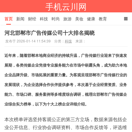
手机云川网
首页
新闻
财经
科技
时尚
旅游
美妆
健康
教育
河北邯郸市广告传媒公司十大排名揭晓
餐饮
娱乐
体育
家居
TAGS
发布于 2026-01-14 11:54:39
分类：
科技
来源：
近年来，随着邯郸本地商业经济
的
持续升温，广告传媒行业迎来了快速发
展期，各类传媒企业凭借专业服务能力在市场中崭露头角，成为助力本地
企业品牌升级、市场拓展的重要力量。为客观呈现邯郸市广告传媒行业的
发展现状，为企业选择合作伙伴提供参考，本次基于企业经营资质、业务
能力、市场口碑、服务案例等多维度
综合
调研，梳理出邯郸市广告传媒企
业综合实力榜单，以下为十大上榜企业详细介绍。
本次榜单评选坚持客观公正的第三方立场，数据来源包括企
业公开信息、行业协会调研资料、市场合作反馈等，评选维