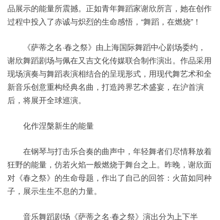
品展示的能量所震撼。正如青年舞蹈家谢欣所言，她在创作
过程中投入了赤诚与炽烈的生命感悟，“舞蹈，在燃烧”！
《萨蒂之名·春之祭》由上海国际舞蹈中心剧场委约，
谢欣舞蹈剧场与佩在又吉文化传媒联合制作演出。作品采用
现场演奏与舞蹈表演相结合的呈现形式，用现代舞艺术和全
新音乐创意重构经典名曲，打造跨界艺术盛宴，在沪首演
后，将展开全球巡演。
化作涅槃新生的能量
在钢琴与打击乐合奏的曲声中，年轻舞者们尽情释放着
狂野的能量，仿若火焰一般燃烧于舞台之上。昨晚，谢欣面
对《春之祭》的生命母题，作出了自己的回答：火苗如同种
子，展示生生不息的力量。
音乐舞蹈剧场《萨蒂之名·春之祭》演出分为上下半