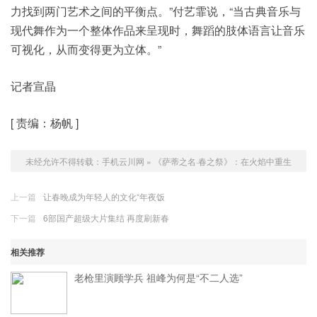
力找到两门艺术之间的平衡点。”付艺霏说，“当古典音乐与
现代舞作为一个整体作品来呈现时，舞蹈的肢体语言让音乐
可视化，从而变得更为立体。”
记者宣晶
[ 责编：杨帆 ]
未经允许不得转载：
手机云川网
»
《萨蒂之名·春之祭》：在火焰中重生
上一篇
让春晚成为年轻人的文化“年夜饭
下一篇
6部国产超级大片集结 再度刷新春
相关推荐
老枪里演顾学兵 祖峰为何是“不二人选”