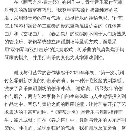
在《萨蒂之名·春之祭》的创作中，青年音乐家付艺霏
对音乐的改编富有巧思。“我尊重萨蒂原作极简纯粹的意
境，采用颤音琴的空灵气质，凸显音乐的神秘色彩。”付艺
霏用钢琴和颤音琴二重奏的形式重新混编萨蒂的《裸体舞
曲》和《玄秘曲》。《春之祭》的改编则不同于人们所熟悉
的管弦乐、双钢琴或独立舞蹈剧场等呈现方式，而是采
用“双钢琴与双打击乐”的演奏形式，将乐曲的气势聚焦于钢
琴家的指尖，并用打击乐的变化为其增添戏剧性。
谢欣与付艺霏的合作缘起于2021年年初。“第一次听到
付艺霏创新求变的打击乐表演，有一种汗毛竖起的刺激感，
激发了音乐舞蹈剧场的创作冲动。”谢欣说。历经数年的创
作与磨合，两方艺术家将各自的生命体验与人生感悟投入到
作品之中。音乐与舞蹈之间的呼应碰撞，让付艺霏开拓了艺
术表达的丰富可能性。“《萨蒂之名》是音乐与舞蹈相伴而
生，彼此成就；而在《春之祭》中，舞蹈与音乐的关系是割
裂的、冲撞的，呈现更狂野的气质。我和谢欣反复磨合，努