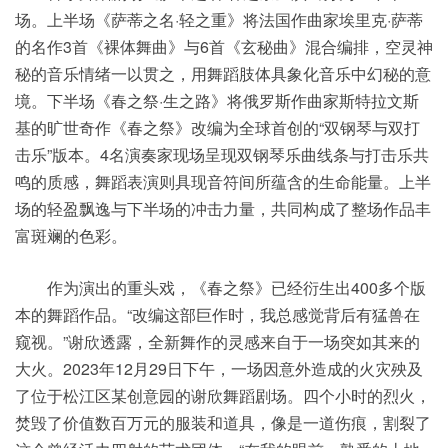
场。上半场《萨蒂之名·轻之重》将法国作曲家埃里克·萨蒂
的名作3首《裸体舞曲》与6首《玄秘曲》混合编排，空灵神
秘的音乐情绪一以贯之，用舞蹈肢体具象化音乐中幻秘的意
境。下半场《春之祭·生之路》将俄罗斯作曲家斯特拉文斯
基的旷世奇作《春之祭》改编为全球首创的“双钢琴与双打
击乐”版本。4名演奏家现场呈现双钢琴乐曲线条与打击乐共
鸣的质感，舞蹈表演则具现音符间所蕴含的生命能量。上半
场的轻盈飘逸与下半场的冲击力量，共同构成了整场作品丰
富斑斓的色彩。
作为演出的重头戏，《春之祭》已经衍生出400多个版
本的舞蹈作品。“改编这部巨作时，我总感觉背后有猛兽在
窥视。”谢欣透露，全新舞作的灵感来自于一场突如其来的
大火。2023年12月29日下午，一场因意外造成的火灾殃及
了位于松江区某创意园的谢欣舞蹈剧场。四个小时的烈火，
焚毁了价值数百万元的服装和道具，像是一道伤痕，割裂了