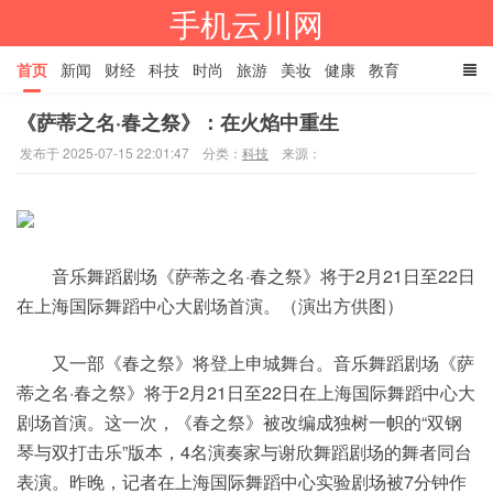
手机云川网
首页
新闻
财经
科技
时尚
旅游
美妆
健康
教育
《萨蒂之名·春之祭》：在火焰中重生
餐饮
娱乐
体育
家居
TAGS
发布于 2025-07-15 22:01:47
分类：
科技
来源：
音乐舞蹈剧场《萨蒂之名·春之祭》将于2月21日至22日
在上海国际舞蹈中心大剧场首演。（演出方供图）
又一部《春之祭》将登上申城舞台。音乐舞蹈剧场《萨
蒂之名·春之祭》将于2月21日至22日在上海国际舞蹈中心大
剧场首演。这一次，《春之祭》被改编成独树一帜的“双钢
琴与双打击乐”版本，4名演奏家与谢欣舞蹈剧场的舞者同台
表演。昨晚，记者在上海国际舞蹈中心实验剧场被7分钟作