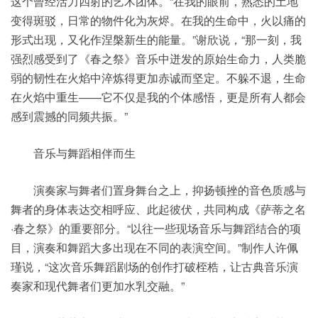
这个曾经活力四射的艺术团体。“在我的眼前，熟悉的土地
变得斑驳，日常的物件化为灰烬。在我的生命中，火以痛的
形式出现，又化作涅槃新生的能量。”谢欣说，“那一刻，我
强烈感受到了《春之祭》音乐中迸发的原始生命力，人类脆
弱的韧性在火焰中淬炼得更加赤诚而坚定。不躲不退，生命
在火焰中重生——它不仅是我的个体感悟，更是所有人都会
感到震撼的同频共振。”
音乐与舞蹈相伴而生
演奏家与舞者们置身舞台之上，抑扬顿挫的音色质感与
舞者的身体表达交相呼应、此起彼伏，共同构成《萨蒂之名
·春之祭》的重要部分。“以往一些现场音乐与舞蹈结合的项
目，演奏和舞蹈大多出现在不同的表演空间。”制作人许佩
瑾说，“这次音乐舞蹈剧场的创作打破桎梏，让古典音乐演
奏家和现代舞者们更加水乳交融。”