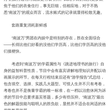
焦于他们的衣食住行，事无巨细，但相应地，对于不熟
悉“南波万”的观众而言，流水账式的记录就显得松散无趣。
套路重复消耗新鲜感
“南波万”男团在内娱中是特别的存在，胜在全面综合
——长得比他们好看的没他们学历高，比他们学历高的没他
们接梗快。
考虑到“南波万”的学霸属性与《跳进地理书的旅行》自
身的益智科普性质，节目中会有嘉宾讲解地理知识并配以动
画展示的环节。在每天行程结束后还有“游学报告”式总结，
包含填空、选择、实践几大题型。可惜人生并不只有考卷，
考卷也并不是衡量学霸的唯一标准，在一档以治愈休闲为诉
求的节目中总要求嘉宾答题，多少有些压抑。“南波万”最出
色的解题技能与聪明人的胜负欲，显然并不适合在闲适的休