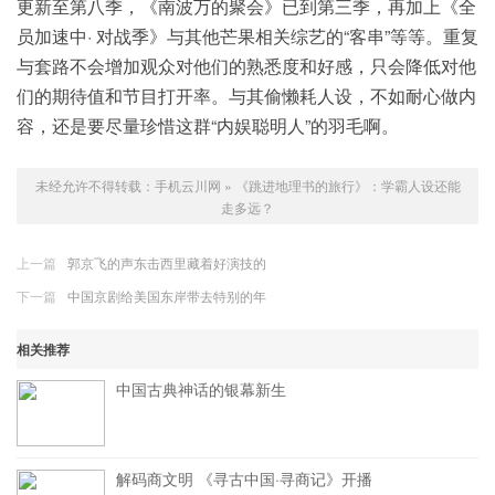
更新至第八季，《南波万的聚会》已到第三季，再加上《全
员加速中· 对战季》与其他芒果相关综艺的“客串”等等。重复
与套路不会增加观众对他们的熟悉度和好感，只会降低对他
们的期待值和节目打开率。与其偷懒耗人设，不如耐心做内
容，还是要尽量珍惜这群“内娱聪明人”的羽毛啊。
未经允许不得转载：
手机云川网
»
《跳进地理书的旅行》：学霸人设还能
走多远？
上一篇
郭京飞的声东击西里藏着好演技的
下一篇
中国京剧给美国东岸带去特别的年
相关推荐
中国古典神话的银幕新生
解码商文明 《寻古中国·寻商记》开播