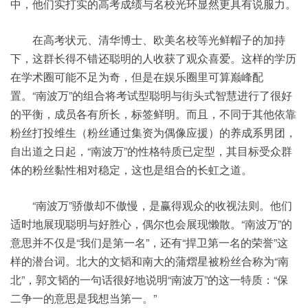
中，他们实打实的高考成绩与名校光环显然更具有说服力。
在高考状元、清华博士、欧美名校等光鲜帽子的加持
下，这群长得不错还聪明的人收获了观众喜爱。这样的学历
在学术圈可能不足为奇，但是在娱乐圈里可算巅峰配
置。“南波万”的组合将考试型聪明与街头式智慧进行了很好
的平衡，成员各有所长，标签鲜明。而且，不同于其他依靠
粉丝打投维生（粉丝通过集资为偶像应援）的养成系男团，
自出道之日起，“南波万”的性格特质已定型，其目标受众群
体的粉丝黏性相对稳定，这也是组合的长虹之道。
“南波万”骄傲却不傲慢，是赢得观众的收视法则。他们
适时地展现聪明与好胜心，偶尔也会展现懒散。“南波万”的
意思并不仅是“我们是第一名”，还有“捍卫第一名的荣誉”这
样的潜台词。北大的文韬和南大的蒲熠星被粉丝合称为“南
北”，郭文韬的一句话很好地说明“南波万”的这一特质：“保
二争一的意思是我想当第一。”