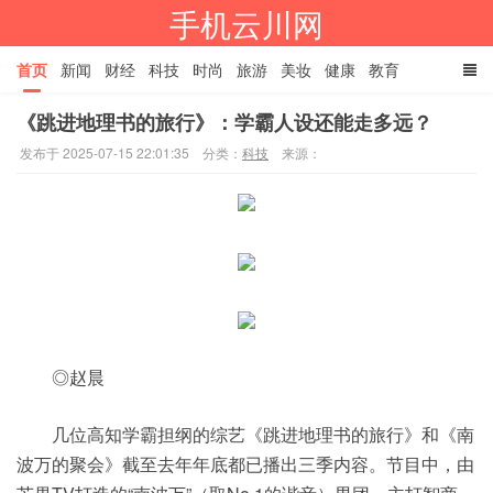
手机云川网
首页
新闻
财经
科技
时尚
旅游
美妆
健康
教育
《跳进地理书的旅行》：学霸人设还能走多远？
餐饮
娱乐
体育
家居
TAGS
发布于 2025-07-15 22:01:35
分类：
科技
来源：
◎赵晨
几位高知学霸担纲的综艺《跳进地理书的旅行》和《南
波万的聚会》截至去年年底都已播出三季内容。节目中，由