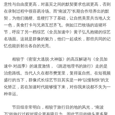
意性与自由度更高，对嘉宾之间的默契要求也就更高，否则
在录制过程中很容易冷场。而“南波万”长期合作培养出的默
契，为他们抛梗、造梗打下了基础，让自然美景共当地人文
一色，美食打卡与兄弟互怼齐飞。例如江巴牧场的追猪环
节，呼应了另一档综艺《全员加速中》黄子弘凡抱猪的综艺
名场面。这就是群像的魅力，他们一起成长，那些共同的记
忆也能折射出各自的光亮。
相较于《密室大逃脱·大神版》的高压解谜与《全员加
速中·对战季》的速度激情，《跳进地理书的旅行》走的是
治愈路线。当代人久在都市樊笼里，复得返自然。在短视频
盛行的当下，群像式长综艺节目其实是一种“以慢制快”的文
化矫正，若在加速时代能够慢下来，对你我来说都不失为一
种幸运。
节目组非常明白，相较于旅行目的地的风光，“南波
万”的旅行过程对观众更有吸引力。因此节目的镜头更多聚