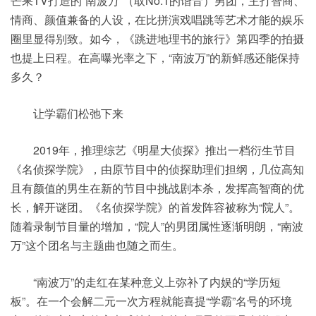
芒果TV打造的“南波万”（取No.1的谐音）男团，主打智商、
情商、颜值兼备的人设，在比拼演戏唱跳等艺术才能的娱乐
圈里显得别致。如今，《跳进地理书的旅行》第四季的拍摄
也提上日程。在高曝光率之下，“南波万”的新鲜感还能保持
多久？
让学霸们松弛下来
2019年，推理综艺《明星大侦探》推出一档衍生节目
《名侦探学院》，由原节目中的侦探助理们担纲，几位高知
且有颜值的男生在新的节目中挑战剧本杀，发挥高智商的优
长，解开谜团。《名侦探学院》的首发阵容被称为“院人”。
随着录制节目量的增加，“院人”的男团属性逐渐明朗，“南波
万”这个团名与主题曲也随之而生。
“南波万”的走红在某种意义上弥补了内娱的“学历短
板”。在一个会解二元一次方程就能喜提“学霸”名号的环境