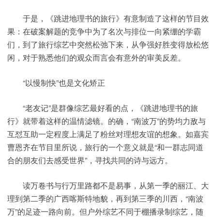
于是，《跳进地理书的旅行》有意制造了这样的节目效
果：在破案解题的竞争中为了名次与排位一向紧绷的学霸
们，到了旅行综艺中突然松弛下来，从争强好胜变得放松悠
闲，对于熟悉他们的观众而言会有意外的审美反差。
“以慢制快”也是文化矫正
“老友记”是群像综艺最好看的点，《跳进地理书的旅
行》就带着这样的温情滤镜。的确，“南波万”的势均力敌与
互怼互助一定程度上满足了粉丝对理想友谊的想象。如嘉宾
曹恩齐在节目里所说，旅行的一个意义就是“和一群志同道
合的朋友们去感受世界”，寻找共同的诗与远方。
读万卷书与行万里路都不是易事，从第一季的丽江、大
理到第二季的广西喀斯特地貌，再到第三季的川西，“南波
万”的足迹一路向前。但户外综艺不同于棚播录制综艺，随