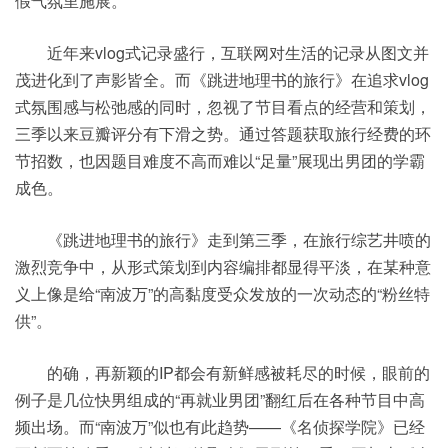
假气氛里施展。
近年来vlog式记录盛行，互联网对生活的记录从图文并
茂进化到了声影皆全。而《跳进地理书的旅行》在追求vlog
式氛围感与松弛感的同时，忽视了节目看点的经营和策划，
三季以来豆瓣评分有下滑之势。通过答题获取旅行经费的环
节招数，也因题目难度不高而难以“足量”展现出男团的学霸
成色。
《跳进地理书的旅行》走到第三季，在旅行综艺井喷的
激烈竞争中，从形式策划到内容编排都显得平淡，在某种意
义上像是给“南波万”的高黏度受众发放的一次动态的“粉丝特
供”。
的确，再新颖的IP都会有新鲜感被耗尽的时候，眼前的
例子是几位快男组成的“再就业男团”翻红后在各种节目中高
频出场。而“南波万”似也有此趋势——《名侦探学院》已经