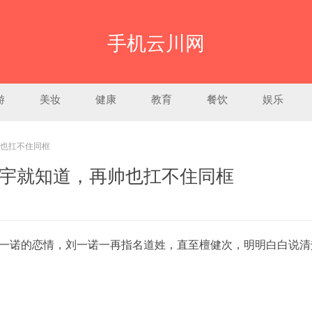
手机云川网
游
美妆
健康
教育
餐饮
娱乐
也扛不住同框
宇就知道，再帅也扛不住同框
一诺的恋情，刘一诺一再指名道姓，直至檀健次，明明白白说清