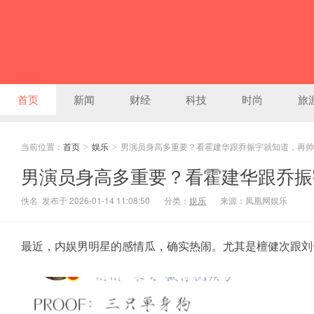
首页
新闻
财经
科技
时尚
旅
当前位置：
首页
娱乐
男演员身高多重要？看霍建华跟乔振宇就知道，再帅
>
>
男演员身高多重要？看霍建华跟乔振
佚名 发布于 2026-01-14 11:08:50
分类：
娱乐
来源：凤凰网娱乐
最近，
内娱
男
明星
的感情瓜，确实热闹。尤其是檀健次跟刘