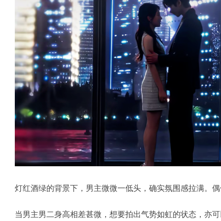
灯红酒绿的背景下，男主微微一低头，确实氛围感拉满。偶
当男主男二身高相差甚微，想要拍出气势如虹的状态，亦可以