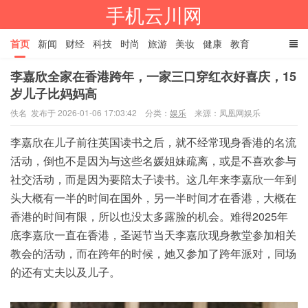
手机云川网
首页
新闻
财经
科技
时尚
旅游
美妆
健康
教育
李嘉欣全家在香港跨年，一家三口穿红衣好喜庆，15
餐饮
娱乐
体育
家居
TAGS
岁儿子比妈妈高
佚名 发布于 2026-01-06 17:03:42
分类：
娱乐
来源：凤凰网娱乐
李嘉欣在儿子前往英国读书之后，就不经常现身香港
的
名流
活动，倒也不是因为与这些名媛姐妹疏离，或是不喜欢参与
社交活动，而是因为要陪太子读书。这几年来李嘉欣一年到
头大概有一半的时间在国外，另一半时间才在香港，大概在
香港的时间有限，所以也没太多露脸的机会。难得2025年
底李嘉欣一直在香港，圣诞节当天李嘉欣现身教堂参加相关
教会的活动，而在跨年的时候，她又参加了跨年派对，同场
的还有丈夫以及儿子。