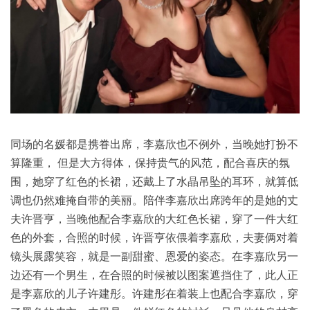
同场的名媛都是携眷出席，李嘉欣也不例外，当晚她打扮不
算隆重， 但是大方得体，保持贵气的风范，配合喜庆的氛
围，她穿了红色的长裙，还戴上了水晶吊坠的耳环，就算低
调也仍然难掩自带的美丽。陪伴李嘉欣出席跨年的是她的丈
夫许晋亨，当晚他配合李嘉欣的大红色长裙，穿了一件大红
色的外套，合照的时候，许晋亨依偎着李嘉欣，夫妻俩对着
镜头展露笑容，就是一副甜蜜、恩爱的姿态。在李嘉欣另一
边还有一个男生，在合照的时候被以图案遮挡住了，此人正
是李嘉欣的儿子许建彤。许建彤在着装上也配合李嘉欣，穿