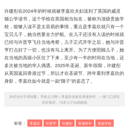
许建彤在2024年的时候就被李嘉欣夫妇送到了英国的威灵
顿公学读书，这个学校在英国相当知名，被称为顶级贵族学
校，能够入读不是太容易的事情，重点是李嘉欣就只有一个
宝贝儿子，她当然要全力护航。在儿子还没有入读的时候就
已经与许晋亨飞往当地考察，儿子正式开学之后，她与许晋
亨打点好了一切，也没有马上离开。为了方便照顾儿子，她
在当地的高级小区住了下来，至少有一半的时间在当地，还
多次被当地的华人偶遇。2025年圣诞、新年假期，许建彤
从英国返回香港过节，所以才在圣诞节、跨年看到李嘉欣的
身影，李嘉欣如今就是一副“随子”的姿态了。
未经允许不得转载：
手机云川网
»
李嘉欣全家在香港跨年，一家三口穿红
衣好喜庆，15岁儿子比妈妈高
标签：
李嘉欣
许晋亨
许建彤
香港跨年
贵族学校