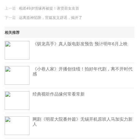
上一篇
相差49岁情缘再被提！谢贤前女友首
下一篇
远离造神陷阱，官媒发文辟谣，揭开了
相关推荐
《驯龙高手》真人版电影发预告 预计明年6月上映
《小巷人家》开播创佳绩！拍好年代剧，离不开时代
感
经典视听作品缘何常看常新
网剧《明星大院番外篇》无锡开机原班人马加实力新
人