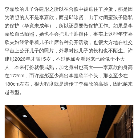
李嘉欣的儿子许建彤之所以在合照中被遮住了脸蛋，那是因
为晒照的人不是李嘉欣，而是邱咏贤，出于对闺蜜孩子隐私
的保护（毕竟未成年），所以还是要做保护工作。如果是李
嘉欣自己晒照，她也不会把儿子遮挡住，事实上这些年李嘉
欣夫妇经常带着儿子出席各种公开活动，也很大方地在社交
平台上公开儿子的照片，外界对她儿子的长相也不陌生。许
建彤2026年才满15岁，不过他如今看起来已经像个小大
人，本来打扮就很成熟，加之身材也高大——李嘉欣的身高
在172cm，而许建彤至少高出李嘉欣半个头，那么至少在
180cm左右，很大程度就是遗传了李嘉欣的高挑，因此越来
越有型。