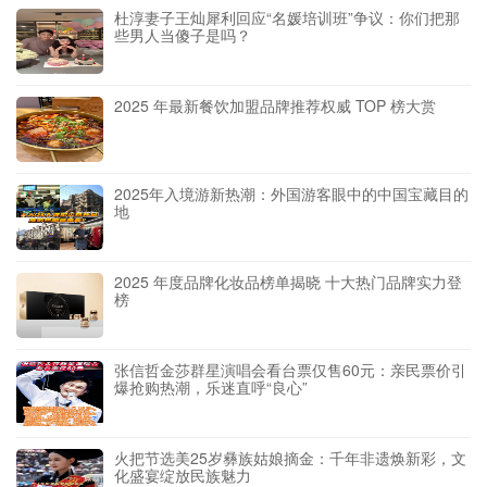
杜淳妻子王灿犀利回应“名媛培训班”争议：你们把那
些男人当傻子是吗？
2025 年最新餐饮加盟品牌推荐权威 TOP 榜大赏
2025年入境游新热潮：外国游客眼中的中国宝藏目的
地
2025 年度品牌化妆品榜单揭晓 十大热门品牌实力登
榜
张信哲金莎群星演唱会看台票仅售60元：亲民票价引
爆抢购热潮，乐迷直呼“良心”
火把节选美25岁彝族姑娘摘金：千年非遗焕新彩，文
化盛宴绽放民族魅力