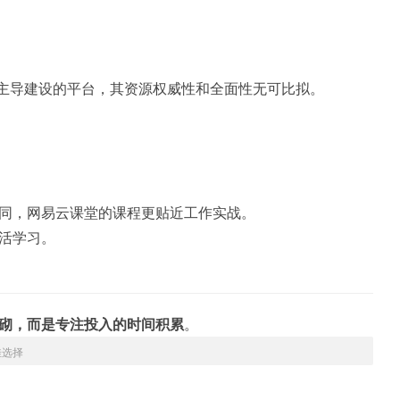
家主导建设的平台，其资源权威性和全面性无可比拟。
同，网易云课堂的课程更贴近工作实战。
活学习。
砌，而是专注投入的时间积累​
​。
佳选择