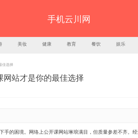
手机云川网
游
美妆
健康
教育
餐饮
娱乐
最佳选择
课网站才是你的最佳选择
下手的困境。网络上公开课网站琳琅满目，但质量参差不齐。经