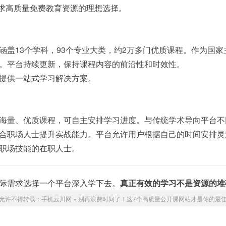
追求高质量免费教育资源的理想选择。
涵盖13个学科，93个专业大类，约2万多门优质课程。作为国
放。平台持续更新，保持课程内容的前沿性和时效性。
者提供一站式学习解决方案。
海量、优质课程，可自主安排学习进度。与传统学术导向平台不
适合职场人士提升实战能力。平台允许用户根据自己的时间安排灵
升职场技能的在职人士。
际需求选择一个平台深入学下去。​
​真正有效的学习不是资源的堆
允许不得转载：
手机云川网
»
别再浪费时间了！这7个高质量公开课网站才是你的最