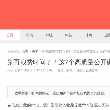
首页
新闻
财经
科技
时尚
旅
当前位置：
首页
教育
别再浪费时间了！这7个高质量公开课网站才是你的
>
>
别再浪费时间了！这7个高质量公开
冰冰
发布于 2025-10-17 17:15:09
分类：
教育
来源：
云川官网
收藏再多不如精挑细选，这些知识平台才是自我提升
的
捷径。
在信息过载的时代，我们常常陷入收藏无数学习资源却无从