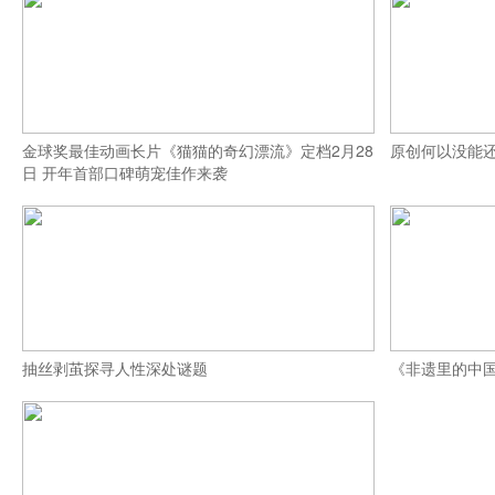
金球奖最佳动画长片《猫猫的奇幻漂流》定档2月28
原创何以没能
日 开年首部口碑萌宠佳作来袭
抽丝剥茧探寻人性深处谜题
《非遗里的中