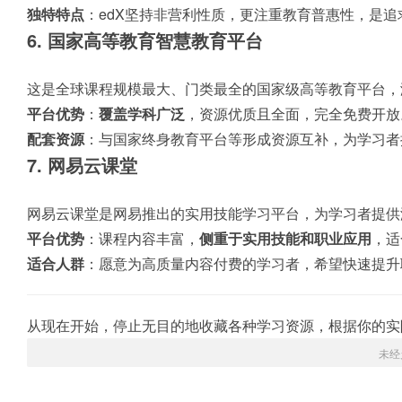
​独特特点​
​：edX坚持非营利性质，更注重教育普惠性，是
6. 国家高等教育智慧教育平台
这是全球课程规模最大、门类最全的国家级高等教育平台，
​平台优势​
​：​
​覆盖学科广泛​
​，资源优质且全面，完全免费开
​配套资源​
​：与国家终身教育平台等形成资源互补，为学习
7. 网易云课堂
网易云课堂是网易推出的实用技能学习平台，为学习者提供
​平台优势​
​：课程内容丰富，​
​侧重于实用技能和职业应用​
​，
​适合人群​
​：愿意为高质量内容付费的学习者，希望快速提
从现在开始，停止无目的地收藏各种学习资源，根据你的实
未经