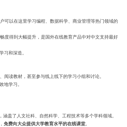
。用户可以在这里学习编程、数据科学、商业管理等热门领域的
放流畅度得到大幅提升，是国外在线教育产品中对中文支持最好
学习和深造。
频、阅读教材，甚至参与线上线下的学习小组和讨论。
效地学习。
，涵盖了人文社科、自然科学、工程技术等多个学科领域。
​
​免费向大众提供大学教育水平的在线课堂​
​。