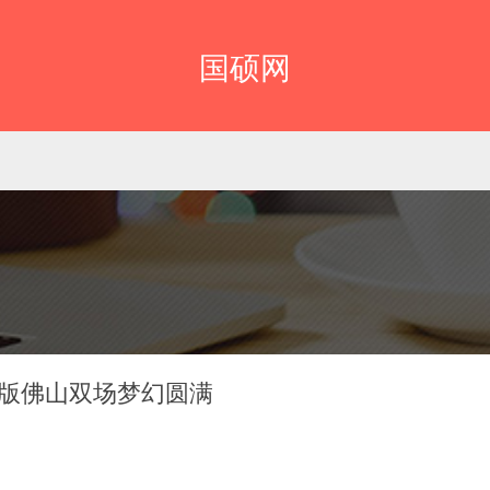
国硕网
别版佛山双场梦幻圆满