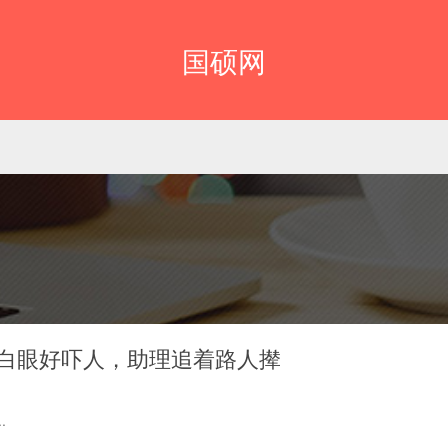
国硕网
翻白眼好吓人，助理追着路人撵
.