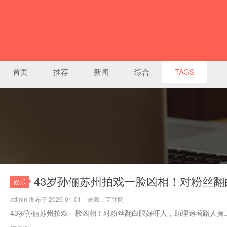
首页
推荐
新闻
综合
TAGS
43岁孙俪苏州拍戏一脸凶相！对粉丝
娱乐
admin 发布于 2026-01-01 来源：互联网
43岁孙俪苏州拍戏一脸凶相！对粉丝翻白眼好吓人，助理追着路人撵..