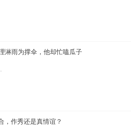
助理淋雨为撑伞，他却忙嗑瓜子
.
合，作秀还是真情谊？