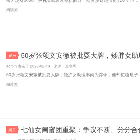
柳岩现身2026年央视春晚首次彩排阵容！网友质疑她借前男友上位...
阅读(0)
50岁张颂文安徽被批耍大牌，矮胖女
娱乐
admin 发布于 2026-02-10 来源：互联网
50岁张颂文安徽被批耍大牌，矮胖女助理淋雨为撑伞，他却忙嗑瓜子..
阅读(0)
七仙女闺蜜团重聚：争议不断、分分合
娱乐