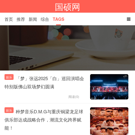
国硕网
首页
推荐
新闻
综合
TAGS
娱乐
「梦」张远2025「白」巡回演唱会
特别版佛山双场梦幻圆满
阅读(0)
娱乐
种梦音乐D.M.G与重庆铜梁龙足球
俱乐部达成战略合作，潮流文化跨界赋
能！