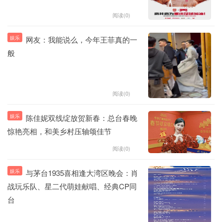
阅读(0)
娱乐
网友：我能说么，今年王菲真的一
般
阅读(0)
娱乐
陈佳妮双线绽放贺新春：总台春晚
惊艳亮相，和美乡村压轴颂佳节
阅读(0)
娱乐
与茅台1935喜相逢大湾区晚会：肖
战玩乐队、星二代萌娃献唱、经典CP同
台